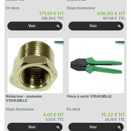
En stock
Dispo fournisseur
171,91 € HT
406,40 € HT
206,29 € TTC
487,68 € TTC
Voir
Voir
Réducteur - mamelon
Pince à sertir STAHLWILLE
STAHLWILLE
Dispo fournisseur
En stock
4,61 € HT
15,22 € HT
5,53 € TTC
18,26 € TTC
Voir
Voir