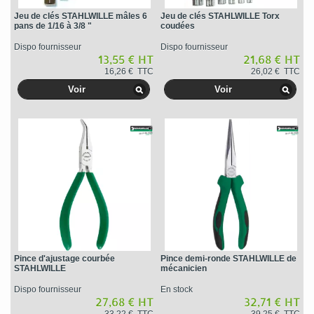
Jeu de clés STAHLWILLE mâles 6
Jeu de clés STAHLWILLE Torx
pans de 1/16 à 3/8 "
coudées
Dispo fournisseur
Dispo fournisseur
13,55 € HT
21,68 € HT
16,26 € TTC
26,02 € TTC
Voir
Voir
Pince d'ajustage courbée
Pince demi-ronde STAHLWILLE de
STAHLWILLE
mécanicien
Dispo fournisseur
En stock
27,68 € HT
32,71 € HT