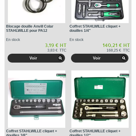
Blocage douille Anvill Colar
Coffret STAHLWILLE cliquet +
STAHLWILLE pour PA12
douilles 1/4"
En stock
En stock
3,19 € HT
140,21 € HT
3,83 € TTC
168,25 € TTC
Voir
Voir
Coffret STAHLWILLE cliquet +
Coffret STAHLWILLE cliquet +
douilles 3/8"
douilles 1/2"