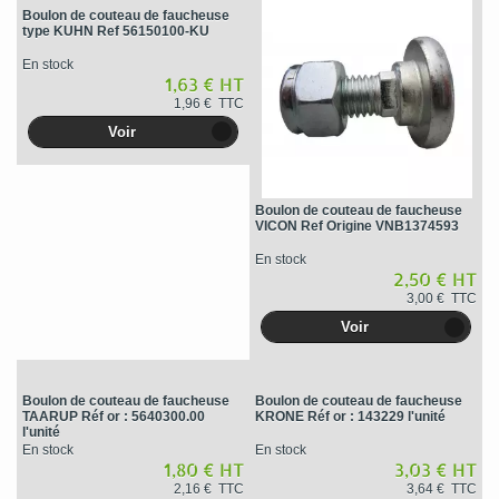
Boulon de couteau de faucheuse
type KUHN Ref 56150100-KU
En stock
1,63 € HT
1,96 € TTC
Voir
Boulon de couteau de faucheuse
VICON Ref Origine VNB1374593
En stock
2,50 € HT
3,00 € TTC
Voir
Boulon de couteau de faucheuse
Boulon de couteau de faucheuse
TAARUP Réf or : 5640300.00
KRONE Réf or : 143229 l'unité
l'unité
En stock
En stock
1,80 € HT
3,03 € HT
2,16 € TTC
3,64 € TTC