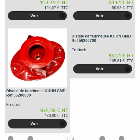
103,39 € HT
49,61 € HT
124,07 € TTC
59,53 € TTC
Voir
Voir
Disque de faucheuse KUHN GMD
Ref 56200700
En stock
88,01 € HT
105,61 € TTC
Voir
Disque de faucheuse KUHN GMD
Ref 56200800
En stock
364,08 € HT
436,90 € TTC
Voir
1
/ 4