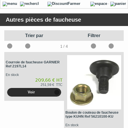
Autres pièces de faucheuse
Trier par
Filtrer
1
/ 4
Courroie de faucheuse GARNIER
Ref 2197L14
En stock
209,66 € HT
251,59 € TTC
Voir
Boulon de couteau de faucheuse
type KUHN Ref 56210100-KU
En stock