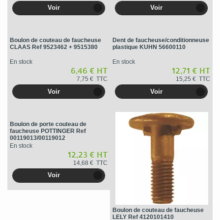
Voir
Voir
Boulon de couteau de faucheuse
Dent de faucheuse/conditionneuse
CLAAS Ref 9523462 + 9515380
plastique KUHN 56600110
En stock
En stock
6,46 € HT
12,71 € HT
7,75 € TTC
15,25 € TTC
Voir
Voir
Boulon de porte couteau de
faucheuse POTTINGER Ref
00119013/00119012
En stock
12,23 € HT
14,68 € TTC
Voir
Boulon de couteau de faucheuse
LELY Ref 4120101410