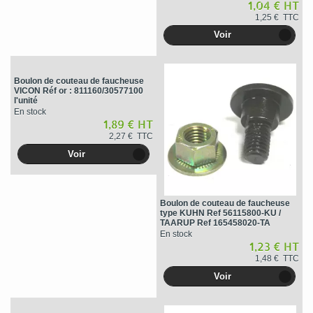
1,04 € HT
1,25 € TTC
Voir
Boulon de couteau de faucheuse
VICON Réf or : 811160/30577100
l'unité
En stock
1,89 € HT
2,27 € TTC
Voir
Boulon de couteau de faucheuse
type KUHN Ref 56115800-KU /
TAARUP Ref 165458020-TA
En stock
1,23 € HT
1,48 € TTC
Voir