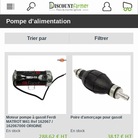
Pompe d’alimentation
Trier par
Filtrer
Moteur pompe à gasoil Ferdi
Poire d'amorçage pour gasoil
MATROT M41 Ref 162067 /
162067000 ORIGINE
En stock
En stock
288,62 € HT
38,17 € HT