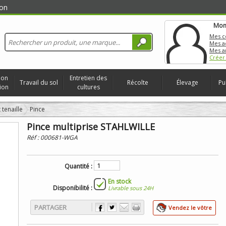
on
Mon
Mes 
Mes a
Mes a
Créer
ion
Entretien des
Travail du sol
Récolte
Élevage
Pu
ion
cultures
 tenaille
Pince
Pince multiprise STAHLWILLE
Réf :
000681-WGA
Quantité :
En stock
Disponibilité :
Livrable sous 24H
PARTAGER
Vendez le vôtre