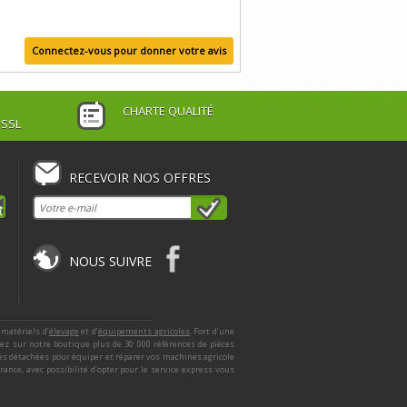
Connectez-vous pour donner votre avis
CHARTE QUALITÉ
 SSL
RECEVOIR NOS OFFRES
NOUS SUIVRE
 matériels d’
élevage
et d’
équipements agricoles
. Fort d’une
ez sur notre boutique plus de 30 000 références de pièces
ces détachées pour équiper et réparer vos machines agricole
nce, avec possibilité d’opter pour le service express vous