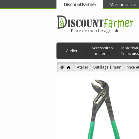
DiscountFarmer
Marché occasi
RECHERCHER
Accessoires
Motorisat
Atelier
matériel
Transmiss
Atelier
Outillage à main
Pince et