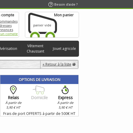
Besoin d'aide ?
 compte
Mon panier
commandes
panier vide
dresses
nnonces
 un compte
Vêtement
lvérisation
Jouet agricole
Chaussant
« Retour à la liste
OPTIONS DE LIVRAISON
Relais
Domicile
Express
À partir de
À partir de
5,90 € HT
5,90 € HT
Frais de port OFFERTS à partir de 500€ HT