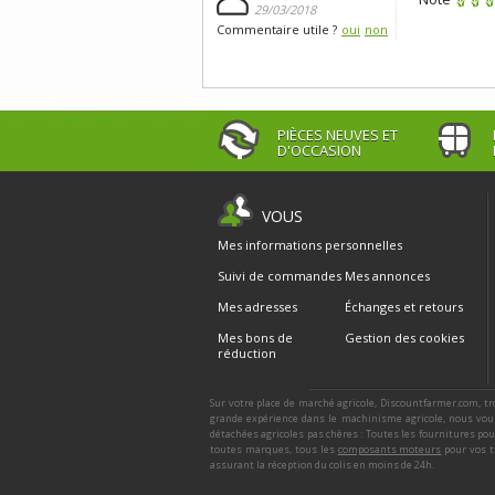
29/03/2018
Commentaire utile ?
oui
non
PIÈCES NEUVES ET
D'OCCASION
VOUS
Mes informations personnelles
Suivi de commandes
Mes annonces
Mes adresses
Échanges et retours
Mes bons de
Gestion des cookies
réduction
Sur votre place de marché agricole, Discountfarmer.com, tr
grande expérience dans le machinisme agricole, nous vous
détachées agricoles pas chères : Toutes les fournitures po
toutes marques, tous les
composants moteurs
pour vos t
assurant la réception du colis en moins de 24h.