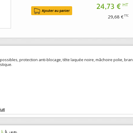
24,73 €
HT
29,68 €
TTC
ossibles, protection anti-blocage, tête laquée noire, mâchoire polie, bra
stique.
uit
(
4
/
5
)