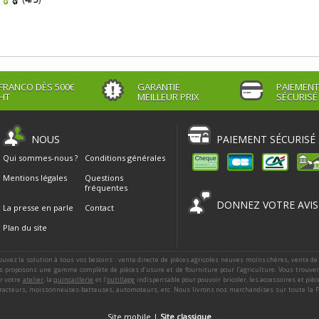
FRANCO DÈS 500€
GARANTIE
PAIEMENT
HT
MEILLEUR PRIX
SÉCURISÉ
NOUS
PAIEMENT SÉCURISÉ
Qui sommes-nous ?
Conditions générales
Mentions légales
Questions
fréquentes
DONNEZ VOTRE AVIS
La presse en parle
Contact
Plan du site
ouvez la solution à tous vos besoins : vente directe de pièces agricoles neuves moins chères, vente de
 proposons une gamme complète de pièces d’usure et de fourniture pour l’agriculture. Vous trouver
ur votre
atelier
, la
quincaillerie
et l’
outillage
indispensable pour pouvoir bricoler, les accessoires et piè
racteurs, moissonneuses-batteuses, automoteurs, etc. Nous livrons nos marchandises sur toute la Fra
Site mobile |
Site classique