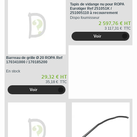
Tapis de vidange nu pour ROPA
Eurotiger Ref 251051K /
251005110 à recouvrement
Dispo fournisseur
2 597,76 € HT
3 117,31 € TTC
Voir
Barreau de grille Ø 20 ROPA Ref
170341000 / 170185200
En stock
29,32 € HT
35,18 € TTC
Voir