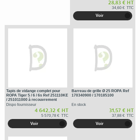
28,83 € HT
34,60 € TTC
Voir
Tapis de vidange complet pour
Barreau de grille Ø 25 ROPA Ref
ROPA Tiger 5 / 6 / 6s Ref 251110KE
170340900 / 170185100
/ 251011000 à recouvrement
Dispo fournisseur
En stock
4 642,32 € HT
31,57 € HT
5 570,78 € TTC
37,88 € TTC
Voir
Voir