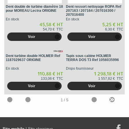
Dent double de turbine diamètre 18
Dent ressort nettoyage ROPA Ref
pour MOREAU Lectra ORIGINE
207163 / 207164 / 207016300 /
207016400
En stock
En stock
45,58 € HT
5,25 € HT
54,70 € TTC
6,30 € TTC
Voir
Voir
Dent turbine double HOLMER Ref
Tapis sous cabine HOLMER
1187029637 ORIGINE
TERRA DOS T3 Ref 1056035996
En stock
Dispo fournisseur
110,88 € HT
1 298,18 € HT
133,06 € TTC
1 557,82 € TTC
Voir
Voir
1
/ 5
Site mobile
| Site classique