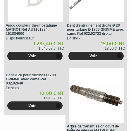
Visco coupleur thermostatique
Dent d'entrainement droite Ø 20
MATROT Ref AUT151884 /
pour turbine Ø 1700 GRIMME avec
151884000
came Ref 032.02723 droite
Dispo fournisseur
En stock
1 283,40 € HT
15,00 € HT
1 540,08 € TTC
18,00 € TTC
Voir
Voir
Dent Ø 20 pour turbine Ø 1700
GRIMME avec came Ref
032.02640
En stock
12,00 € HT
14,40 € TTC
Voir
Arbre de transmission court de
boîte de vitesse MATROT Ref