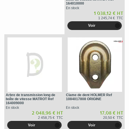
164010000
En stock
1 038,12 € HT
1 245,74 € TTC
Voir
Arbre de transmission long de
Clame de dent HOLMER Ref
boîte de vitesse MATROT Ref
1084017808 ORIGINE
164009000
En stock
En stock
2 048,96 € HT
17,08 € HT
2 458,75 € TTC
20,50 € TTC
Voir
Voir