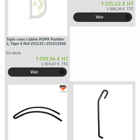
1 255,22 € HT
1 506,26 € TTC
Voir
Tapis sous cabine ROPA Panther
2, Tiger 6 Ref 251135 / 251013500
En stock
1 599,56 € HT
1 919,47 € TTC
Voir