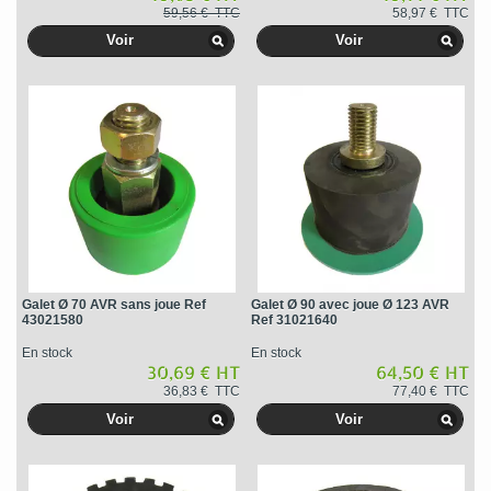
59,56 € TTC
58,97 € TTC
Voir
Voir
Galet Ø 70 AVR sans joue Ref
Galet Ø 90 avec joue Ø 123 AVR
43021580
Ref 31021640
En stock
En stock
30,69 € HT
64,50 € HT
36,83 € TTC
77,40 € TTC
Voir
Voir