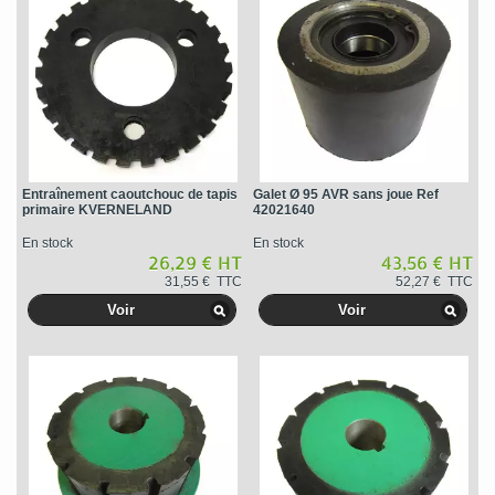
Entraînement caoutchouc de tapis
Galet Ø 95 AVR sans joue Ref
primaire KVERNELAND
42021640
En stock
En stock
26,29 € HT
43,56 € HT
31,55 € TTC
52,27 € TTC
Voir
Voir