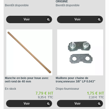
ORIGINE
Bientôt disponible
Bientôt disponible
Voir
Voir
Manche en bois pour houe avec
Maillons pour chaine de
oeil rond de 40 mm
tronçonneuse 3/8" LP 0.043"
En stock
Dispo fournisseur
7,79 € HT
1,75 € HT
9,35 € TTC
2,10 € TTC
Voir
Voir