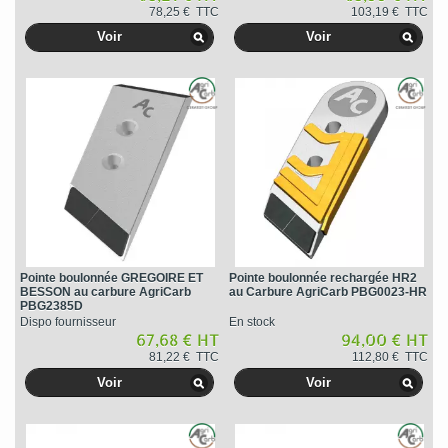
78,25 € TTC
103,19 € TTC
Voir
Voir
Pointe boulonnée GREGOIRE ET
Pointe boulonnée rechargée HR2
BESSON au carbure AgriCarb
au Carbure AgriCarb PBG0023-HR
PBG2385D
Dispo fournisseur
En stock
67,68 € HT
94,00 € HT
81,22 € TTC
112,80 € TTC
Voir
Voir