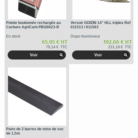
Pointe boulonnée rechargée au
Versoir GOIZIN 14" HLL triplex Ref
Carbure AgriCarb PBG0023-R
011513 / 011563
En stock
Dispo fournisseur
65,95 € HT
192,66 € HT
79,14 € TTC
231,19 € TTC
Voir
Voir
Paire de 2 barres de mise de soc
de 1,5m