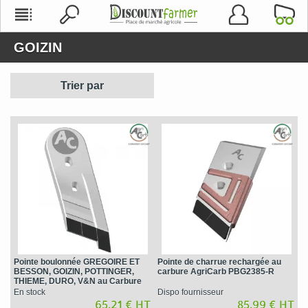
GOIZIN
Trier par
Pointe boulonnée GREGOIRE ET
Pointe de charrue rechargée au
BESSON, GOIZIN, POTTINGER,
carbure AgriCarb PBG2385-R
THIEME, DURO, V&N au Carbure
AgriCarb PBG7328
En stock
Dispo fournisseur
65,21 € HT
85,99 € HT