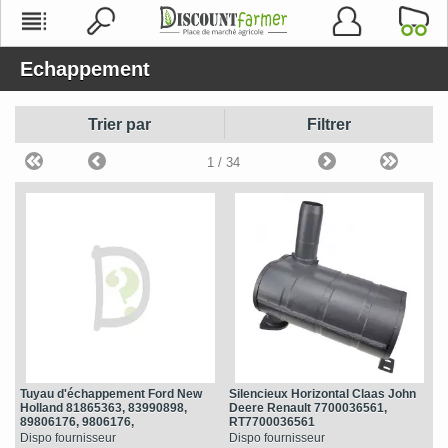
Echappement
Trier par
Filtrer
1
/ 34
Tuyau d'échappement Ford New
Silencieux Horizontal Claas John
Holland 81865363, 83990898,
Deere Renault 7700036561,
89806176, 9806176,
RT7700036561
E9NN5C262AA, E9NN5C262AB,
Dispo fournisseur
Dispo fournisseur