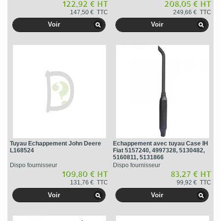
E9NN5C262AB17M
122,92 € HT
208,05 € HT
147,50 € TTC
249,66 € TTC
Voir
Voir
Tuyau Echappement John Deere
Echappement avec tuyau Case IH
L168524
Fiat 5157240, 4997328, 5130482,
5160811, 5131866
Dispo fournisseur
Dispo fournisseur
109,80 € HT
83,27 € HT
131,76 € TTC
99,92 € TTC
Voir
Voir