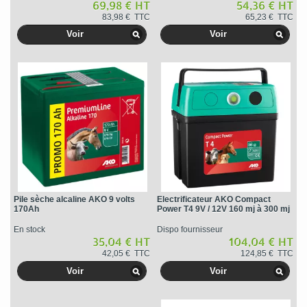
69,98 € HT
54,36 € HT
83,98 € TTC
65,23 € TTC
Voir
Voir
Pile sèche alcaline AKO 9 volts
Electrificateur AKO Compact
170Ah
Power T4 9V / 12V 160 mj à 300 mj
En stock
Dispo fournisseur
35,04 € HT
104,04 € HT
42,05 € TTC
124,85 € TTC
Voir
Voir