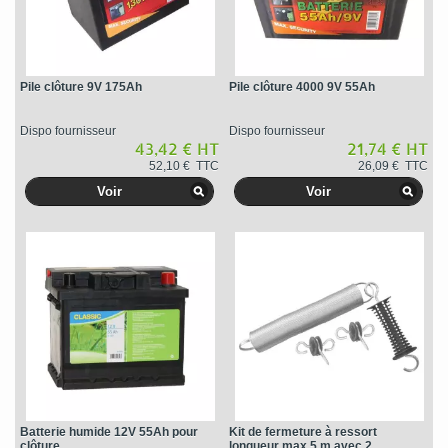
Pile clôture 9V 175Ah
Pile clôture 4000 9V 55Ah
Dispo fournisseur
Dispo fournisseur
43,42 € HT
21,74 € HT
52,10 € TTC
26,09 € TTC
Voir
Voir
Batterie humide 12V 55Ah pour
Kit de fermeture à ressort
clôture
longueur max 5 m avec 2