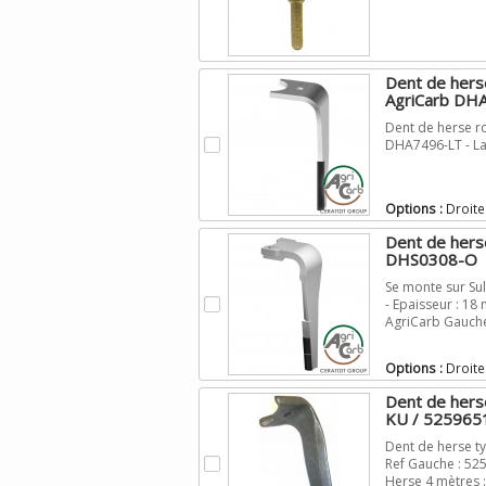
Dent de hers
AgriCarb DH
Dent de herse r
.
DHA7496-LT - L
Options :
Droite
Dent de hers
DHS0308-O
Se monte sur Su
.
- Epaisseur : 18
AgriCarb Gauch
Options :
Droite
Dent de her
KU / 525965
Dent de herse t
.
Ref Gauche : 525
Herse 4 mètres :