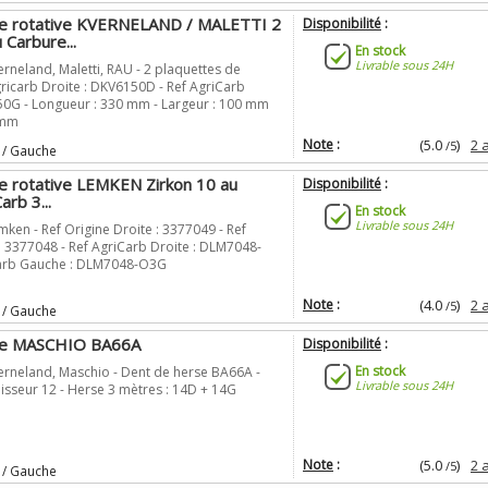
400
(1)
se rotative KVERNELAND / MALETTI 2
Disponibilité
:
430
(1)
 Carbure...
600
En stock
(1)
Livrable sous 24H
rneland, Maletti, RAU - 2 plaquettes de
ricarb Droite : DKV6150D - Ref AgriCarb
0G - Longueur : 330 mm - Largeur : 100 mm
 mm
Note
:
(5.0
)
2 
/5
 / Gauche
e rotative LEMKEN Zirkon 10 au
Disponibilité
:
arb 3...
En stock
Livrable sous 24H
ken - Ref Origine Droite : 3377049 - Ref
: 3377048 - Ref AgriCarb Droite : DLM7048-
Carb Gauche : DLM7048-O3G
Note
:
(4.0
)
2 
/5
 / Gauche
se MASCHIO BA66A
Disponibilité
:
En stock
erneland, Maschio - Dent de herse BA66A -
Livrable sous 24H
sseur 12 - Herse 3 mètres : 14D + 14G
Note
:
(5.0
)
2 
/5
 / Gauche