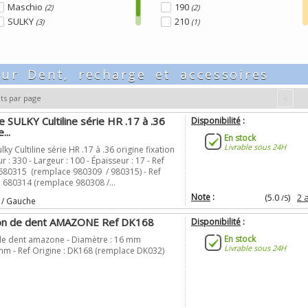
Maschio
190
(2)
(2)
SULKY
210
(3)
(1)
260
(3)
Epaisseur (mm)
Entraxe (mm)
265
(1)
275
(1)
pour
Dent, recharge et accessoires
8
40
(1)
(3)
280
(5)
12
50
(10)
(5)
285
(1)
ts par page
«
14
55
(11)
(2)
290
(10)
 SULKY Cultiline série HR .17 à .36
15
60
Disponibilité
:
(29)
(13)
300
(10)
...
16
65
(20)
(3)
305
En stock
(3)
Livrable sous 24H
17
68
ky Cultiline série HR .17 à .36 origine fixation
(1)
(3)
310
(14)
 : 330 - Largeur : 100 - Épaisseur : 17 - Ref
18
70
(48)
(9)
315
(5)
: 680315 (remplace 980309 / 980315) - Ref
19
72
(1)
(1)
320
(16)
 680314 (remplace 980308 /...
25
73
(4)
(2)
325
(18)
Note
:
(5.0
)
2 
/5
 / Gauche
30
75
(2)
(1)
330
(14)
ion de dent AMAZONE Ref DK168
60
80
Disponibilité
:
(1)
(2)
335
(1)
82
(1)
340
En stock
(14)
 de dent amazone - Diamètre : 16 mm
Livrable sous 24H
 mm - Ref Origine : DK168 (remplace DK032)
344.5
(2)
345
(3)
350
(2)
365
(3)