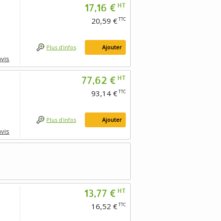
17,16 €
HT
20,59 €
TTC
Plus d'infos
Ajouter
avis
77,62 €
HT
93,14 €
TTC
Plus d'infos
Ajouter
avis
13,77 €
HT
16,52 €
TTC