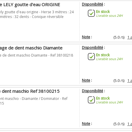
e LELY goutte d'eau ORIGINE
Disponibilité
:
En stock
ly goutte d'eau origine - Herse 3 mètres : 24
Livrable sous 24H
 mètres : 32 dents - Conique réversible
Note
:
(5.0
)
1 
/5
cage de dent maschio Diamante
Disponibilité
:
En stock
e de dent maschio Diamante - Ref 38100218
Livrable sous 24H
Note
:
(5.0
)
1 
/5
e dent maschio Ref 38100215
Disponibilité
:
En stock
ent maschio - Diamante / Dominator - Ref
Livrable sous 24H
215
Note
:
(5.0
)
1 
/5