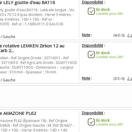
e LELY goutte d'eau BA116
Disponibilité
:
En stock
ly goutte d'eau BA116 - Latérale longue - Vis
Livrable sous 24H
20 x 70 12.9 (pas stockée) - Herse 3 mètres :
e 4 mètres : 16D + 16G - Ref or :
ROITE - Ref or : 1.1699.0111.0 GAUCHE
Note
:
(4.0
)
2 
/5
 / Gauche
e rotative LEMKEN Zirkon 12 au
Disponibilité
:
arb 2...
En stock
Livrable sous 24H
ken - Ref Origine Droite : 33710011 - Ref
: 33710010 - Ref AgriCarb Droite : DLM7110OD
Gauche : DLM7110OG - Dimensions : - Largeur
ueur : 310 mm - Epaisseur : 18 mm
Note
:
(3.5
)
2 
/5
 / Gauche
se AMAZONE PL62
Disponibilité
:
En stock
mazone PL62 (Épaisseur 18) - Ref Origine
Livrable sous 24H
954426 - Ref Origine Gauche : KE 303 954427 -
: 10D + 10G – Herse 4 mètres : 14D + 14G