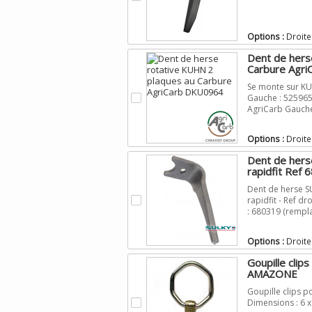
Options :
Droite
Dent de hers
Carbure Agr
Se monte sur KUH
.
Gauche : 525965
AgriCarb Gauch
Options :
Droite
Dent de herse
rapidfit Ref 6
Dent de herse SU
.
rapidfit - Ref d
: 680319 (rempl
Options :
Droite
Goupille clip
AMAZONE
Goupille clips p
.
Dimensions : 6 x