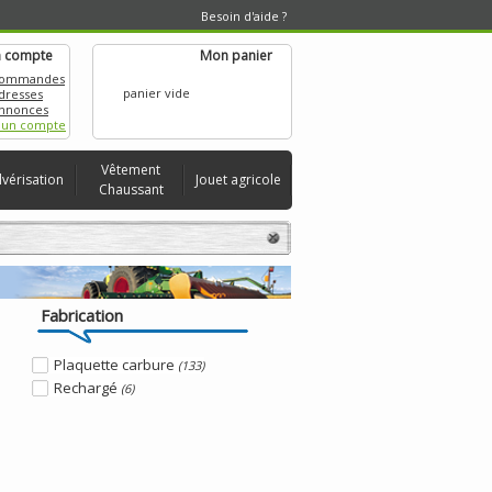
Besoin d'aide ?
 compte
Mon panier
commandes
panier vide
dresses
nnonces
 un compte
Vêtement
lvérisation
Jouet agricole
Chaussant
Fabrication
Plaquette carbure
(133)
Rechargé
(6)