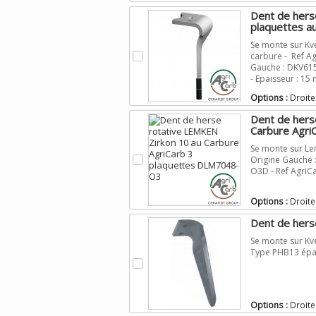
156
(1)
Dent de her
plaquettes au
Se monte sur Kve
.
carbure - Ref Ag
Gauche : DKV615
- Epaisseur : 15
Options :
Droite
Dent de hers
Carbure AgriC
Se monte sur Lem
.
Origine Gauche 
O3D - Ref Agri
Options :
Droite
Dent de her
Se monte sur Kv
Type PHB13 épai
.
Options :
Droite