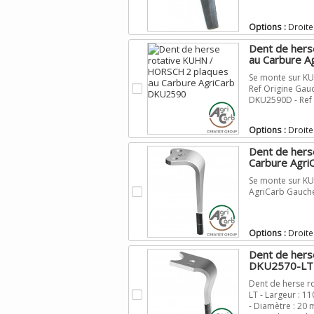
Options :
Droite
Dent de hers
au Carbure Ag
Se monte sur KU
.
Ref Origine Gauc
DKU2590D - Ref
Options :
Droite
Dent de hers
Carbure Agr
Se monte sur KU
.
AgriCarb Gauch
Options :
Droite
Dent de hers
DKU2570-LT
Dent de herse r
.
LT - Largeur : 1
- Diamètre : 20 