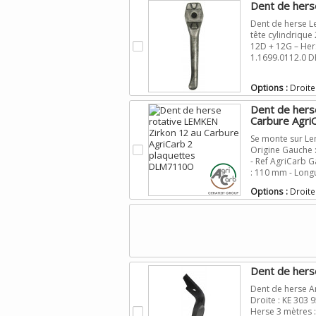
Dent de hers
Dent de herse Le
tête cylindrique 
.
12D + 12G – Hers
1.1699.0112.0 D
Options :
Droite
Dent de hers
Carbure AgriC
Se monte sur Lem
.
Origine Gauche 
- Ref AgriCarb 
: 110 mm - Long
Options :
Droite
Dent de her
Dent de herse A
Droite : KE 303 
.
Herse 3 mètres 