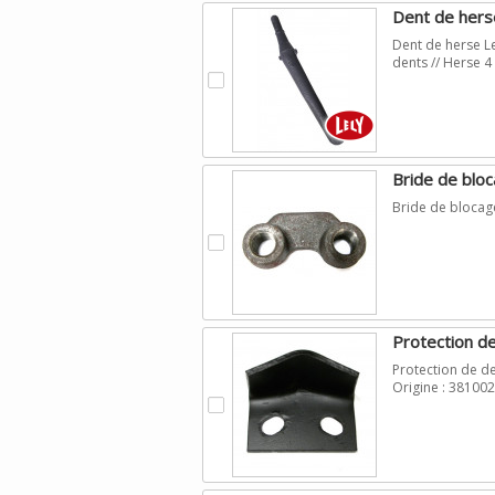
Dent de hers
Dent de herse Le
dents // Herse 4
.
Bride de blo
Bride de blocag
.
Protection d
Protection de d
Origine : 38100
.