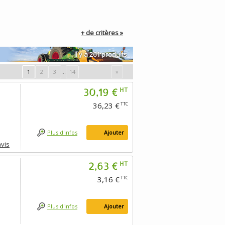
+ de critères »
Il y a 261 produits
1
2
3
...
14
»
30,19 €
HT
36,23 €
TTC
Plus d'infos
Ajouter
avis
2,63 €
HT
3,16 €
TTC
Plus d'infos
Ajouter