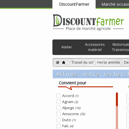
DiscountFarmer
Marché occasi
RECHERCHER
Accessoires
Motorisat
Atelier
matériel
Transmiss
Travail du sol
Herse animée
De
Affinez votre recherc
Convient pour
Accord
(1)
Agram
(3)
Alpego
(16)
Amazone
(35)
Dutzi
(1)
Falc
(4)