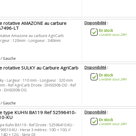
e rotative AMAZONE au carbure
Disponibilité
:
A7496-LT
En stock
Livrable sous 24H
otative Amazone au carbure AgriCarb
argeur : 120mm - Longueur : 340mm
 / Gauche
e rotative SULKY au Carbure AgriCarb
Disponibilité
:
En stock
Livrable sous 24H
lky - Largeur : 110 mm - Longueur : 320 mm
 mm - Ref AgriCarb Droite : DHS0308-OD - Ref
e : DHS0308-OG
 / Gauche
se type KUHN BA119 Ref 52596410-
Disponibilité
:
10-KU
En stock
Livrable sous 24H
ype Kuhn BA119 - Ref Droite : 52596410-KU -
96510-KU - Herse 3 mètres : 10D + 10G //
 14D + 12G - Série 03