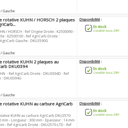
 / Gauche
e rotative KUHN / HORSCH 2 plaques
Disponibilité
:
riCarb...
En stock
Livrable sous 24H
HN / HORSCH - Ref Origine Droite : K2500090 -
he : K2500100 - Ref AgriCarb Droite :
 AgriCarb Gauche : DKU2590G
 / Gauche
e rotative KUHN 2 plaques au
Disponibilité
:
iCarb DKU0394
En stock
Livrable sous 24H
HN - Ref AgriCarb Droite : DKU0394D - Ref
e : DKU0394G
 / Gauche
e rotative KUHN au carbure AgriCarb
Disponibilité
:
En stock
Livrable sous 24H
otative KUHN au carbure AgriCarb DKU2570-
10 mm - Longueur : 300 mm - Epaisseur : 14 mm
mm - Ref Agricarb Droite : DKU2570-LTD - Ref