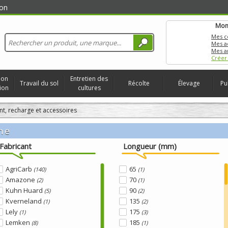
on
Mon
Mes 
Mes a
Mes a
Créer
ion
Entretien des
Travail du sol
Récolte
Élevage
Pu
ion
cultures
nt, recharge et accessoires
he
Fabricant
Longueur (mm)
AgriCarb
65
(140)
(1)
Amazone
70
(2)
(1)
Kuhn Huard
90
(5)
(2)
Kverneland
135
(1)
(2)
Lely
175
(1)
(3)
Lemken
185
(8)
(1)