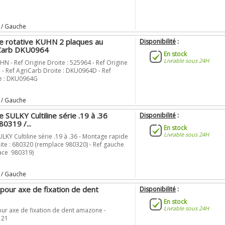
 / Gauche
e rotative KUHN 2 plaques au
Disponibilité
:
iCarb DKU0964
En stock
Livrable sous 24H
N - Ref Origine Droite : 525964 - Ref Origine
 - Ref AgriCarb Droite : DKU0964D - Ref
e : DKU0964G
 / Gauche
 SULKY Cultiline série .19 à .36
Disponibilité
:
80319 /...
En stock
Livrable sous 24H
LKY Cultiline série .19 à .36 - Montage rapide
roite : 680320 (remplace 980320) - Ref gauche
ace 980319)
 / Gauche
s pour axe de fixation de dent
Disponibilité
:
En stock
Livrable sous 24H
our axe de fixation de dent amazone -
 21