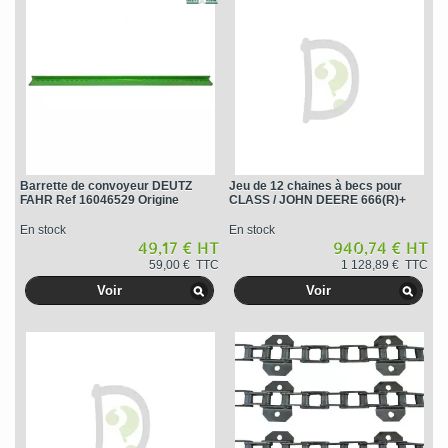
Barrette de convoyeur DEUTZ
Jeu de 12 chaines à becs pour
FAHR Ref 16046529 Origine
CLASS / JOHN DEERE 666(R)+
En stock
En stock
49,17 € HT
940,74 € HT
59,00 € TTC
1 128,89 € TTC
Voir
Voir