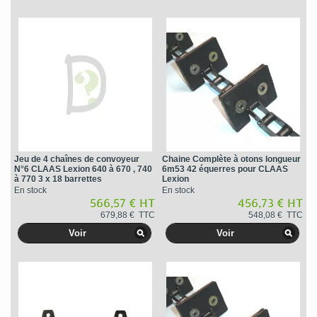
Jeu de 4 chaînes de convoyeur
Chaine Complète à otons longueur
N°6 CLAAS Lexion 640 à 670 , 740
6m53 42 équerres pour CLAAS
à 770 3 x 18 barrettes
Lexion
En stock
En stock
566,57 € HT
456,73 € HT
679,88 € TTC
548,08 € TTC
Voir
Voir