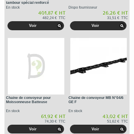
tambour spécial renforcé
En stock
Dispo fournisseur
401,87 € HT
26,26 € HT
482,24 € TTC
31,51 € TTC
Voir
Voir
Chaine de convoyeur pour
Chaine de convoyeur MB N°04/6
Moissonneuse Batteuse
GE F
En stock
En stock
61,92 € HT
43,02 € HT
74,30 € TTC
51,62 € TTC
Voir
Voir