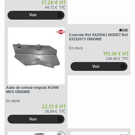
37,26 € HT
44,71 € TTC
Voir
Courroie Ref A620561 NODET Ref
83152073 ORIGINE
En stock
115,38 € HT
138,46 € TTC
Voir
Aube de semoir engrais KUHN
MDS ORIGINE
En stock
22,13 € HT
26,56 € TTC
Voir