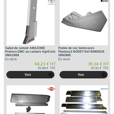
Sabot de semoir AMAZONE
Pointe de soc betteraves
Primera DMC au carbure AgriCarb
Planteur2 NODET Ref BNB0029
SMA2808
ORIGINE
En stock
En stock
68,23 € HT
81,34 € HT
81,88 € TTC
97,61 € TTC
Voir
Voir