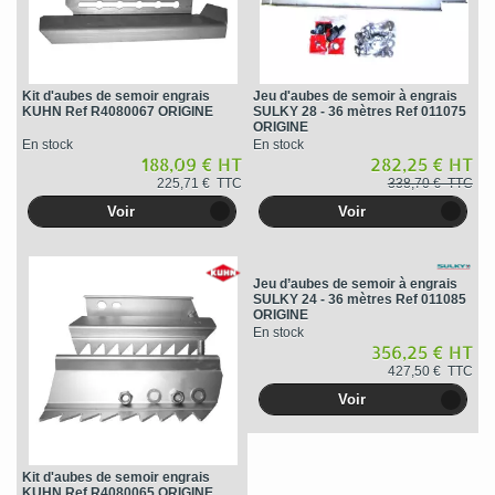
Kit d'aubes de semoir engrais
Jeu d'aubes de semoir à engrais
KUHN Ref R4080067 ORIGINE
SULKY 28 - 36 mètres Ref 011075
ORIGINE
En stock
En stock
188,09 € HT
282,25 € HT
225,71 € TTC
338,70 € TTC
Voir
Voir
Jeu d’aubes de semoir à engrais
SULKY 24 - 36 mètres Ref 011085
ORIGINE
En stock
356,25 € HT
427,50 € TTC
Voir
Kit d'aubes de semoir engrais
KUHN Ref R4080065 ORIGINE