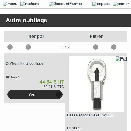
Autre outillage
Trier par
Filtrer
1
/ 2
Coffret pied à coulisse
En stock
44,84 € HT
53,81 € TTC
Voir
Casse écrous STAHLWILLE
En stock