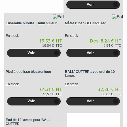
Voir
Ensemble burette + mini huileur
Mètre ruban GEDORE red
En stock
En stock
16,53 € HT
Dès 8,28 € HT
19,84 € TTC
9,94 € TTC
Voir
Voir
Pied à coulisse électronique
BALL' CUTTER avec étui de 10
lames
En stock
En stock
61,31 € HT
32,36 € HT
73,57 € TTC
38,83 € TTC
Voir
Voir
Etui de 10 lames pour BALL'
CUTTER