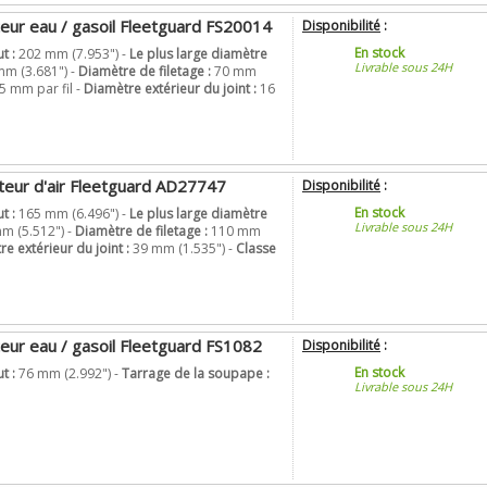
teur eau / gasoil Fleetguard FS20014
Disponibilité
:
En stock
t :
202 mm (7.953") -
Le plus large diamètre
Livrable sous 24H
m (3.681") -
Diamètre de filetage :
70 mm
5 mm par fil -
Diamètre extérieur du joint :
16
ateur d'air Fleetguard AD27747
Disponibilité
:
En stock
t :
165 mm (6.496") -
Le plus large diamètre
Livrable sous 24H
m (5.512") -
Diamètre de filetage :
110 mm
e extérieur du joint :
39 mm (1.535") -
Classe
teur eau / gasoil Fleetguard FS1082
Disponibilité
:
En stock
t :
76 mm (2.992") -
Tarrage de la soupape :
Livrable sous 24H