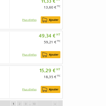
11,33 €
13,60 €
TTC
Plus d'infos
Ajouter
49,34 €
HT
59,21 €
TTC
Plus d'infos
Ajouter
15,29 €
HT
18,35 €
TTC
Plus d'infos
Ajouter
1
2
3
...
13
»