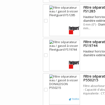
Filtre sépara
FS1285
Hauteur hors tou
.
diamètre extérie
0 mm (0") -
Diamè
mm...
Filtre sépara
FS19744
Hauteur hors tou
.
diamètre extérie
Filtre sépar
P550215
Filtre absorbeu
.
- Capacité d'abs
équivalente : C