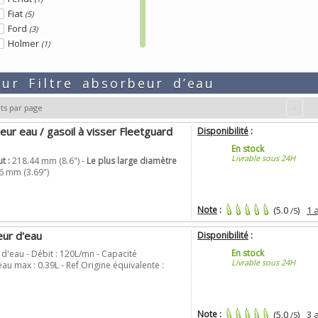
Fiat
(5)
Ford
(3)
Holmer
(1)
John Deere
(5)
Landini
(1)
pour
Filtre absorbeur d’eau
New Holland
(4)
Renault
(6)
ts par page
«
Volvo
(3)
teur eau / gasoil à visser Fleetguard
Disponibilité
:
En stock
Livrable sous 24H
t :
218.44 mm (8.6") -
Le plus large diamètre
6 mm (3.69")
Note
:
(5.0
)
1 
/5
eur d'eau
Disponibilité
:
En stock
 d'eau - Débit : 120L/mn - Capacité
Livrable sous 24H
au max : 0.39L - Ref Origine équivalente :
Note
:
(5.0
)
3 
/5