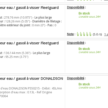
teur eau / gasoil à visser Fleetguard
Disponibilité
:
En stock
Livrable sous 24H
t :
278.76 mm (10.975") -
Le plus large
ur :
128.26 mm (5.05") -
Diamètre de filetage :
tre extérieur du joint :
0 mm (0") -
Pas :
0
Note
:
(5.0
)
1 
/5
teur eau / gasoil à visser Fleetguard
Disponibilité
:
En stock
Livrable sous 24H
t :
136.144 mm (5.36") -
Le plus large
ur :
95.25 mm (3.75")
ateur eau / gasoil à visser DONALDSON
Disponibilité
:
En stock
Livrable sous 24H
r d'eau DONALDSON P550215 - Débit : 45L/mn
orption d'eau max : 0.13L - Ref Origine
T70064