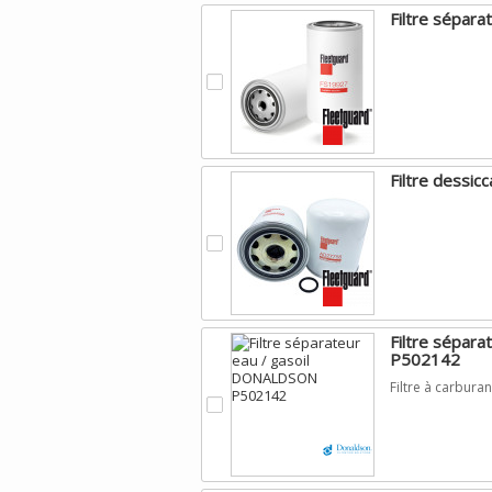
Filtre sépara
.
Filtre dessi
.
Filtre sépar
P502142
Filtre à carbu
.