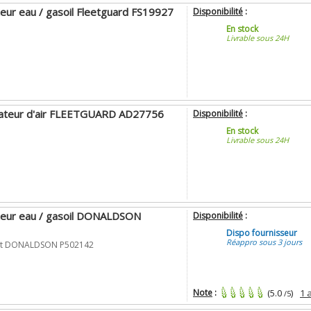
teur eau / gasoil Fleetguard FS19927
Disponibilité
:
En stock
Livrable sous 24H
ccateur d'air FLEETGUARD AD27756
Disponibilité
:
En stock
Livrable sous 24H
ateur eau / gasoil DONALDSON
Disponibilité
:
Dispo fournisseur
Réappro sous 3 jours
rant DONALDSON P502142
Note
:
(5.0
)
1 
/5