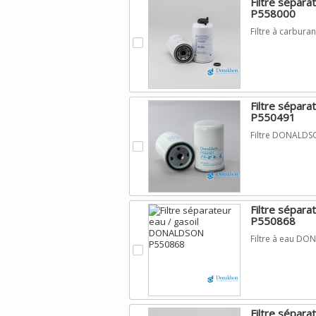
Filtre sépar
P558000
Filtre à carbu
.
Filtre sépar
P550491
Filtre DONALDS
.
Filtre sépar
P550868
Filtre à eau D
.
Filtre sépar