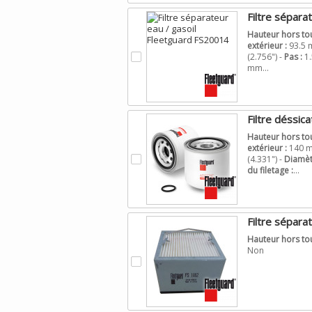
Filtre sépara
Hauteur hors tou
extérieur :
93.5 m
.
(2.756") -
Pas :
1.
mm...
Filtre déssic
Hauteur hors tou
extérieur :
140 m
.
(4.331") -
Diamètr
du filetage :
...
Filtre sépara
Hauteur hors tou
Non
.