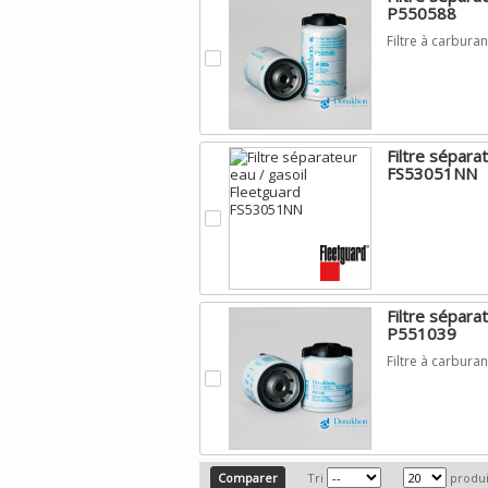
P550588
Filtre à carbu
.
Filtre sépara
FS53051NN
.
Filtre sépar
P551039
Filtre à carbu
.
Tri
produi