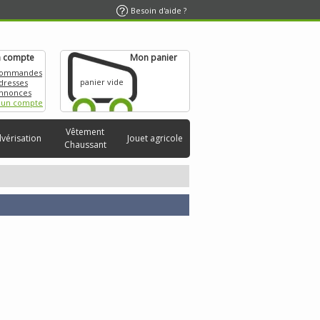
Besoin d'aide ?
 compte
Mon panier
commandes
panier vide
dresses
nnonces
 un compte
Vêtement
lvérisation
Jouet agricole
Chaussant