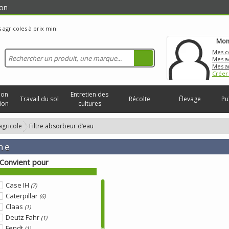
on
Mon
Mes 
Mes a
Mes a
Créer
ion
Entretien des
Travail du sol
Récolte
Élevage
Pu
ion
cultures
 agricole
Filtre absorbeur d’eau
he
Convient pour
Case IH
(7)
Caterpillar
(6)
Claas
(1)
Deutz Fahr
(1)
Fendt
(1)