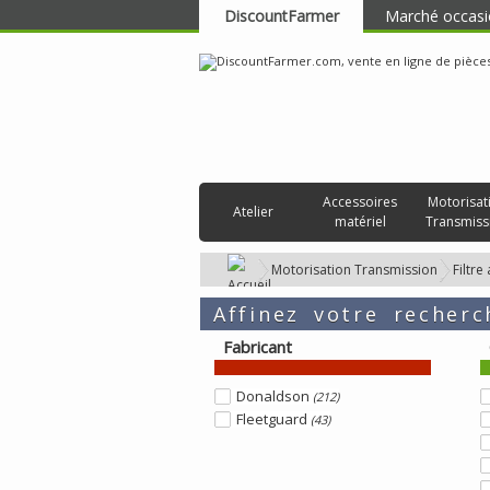
DiscountFarmer
Marché occasi
RECHERCHER
Accessoires
Motorisat
Atelier
matériel
Transmiss
Motorisation Transmission
Filtre
Affinez votre recherc
Fabricant
Donaldson
(212)
Fleetguard
(43)