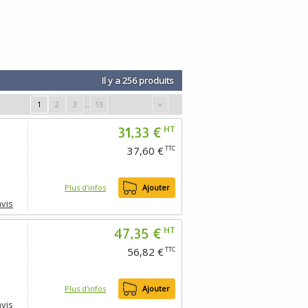
Il y a 256 produits
1
2
3
...
13
»
31,33 €
HT
37,60 €
TTC
Plus d'infos
Ajouter
avis
47,35 €
HT
56,82 €
TTC
Plus d'infos
Ajouter
avis