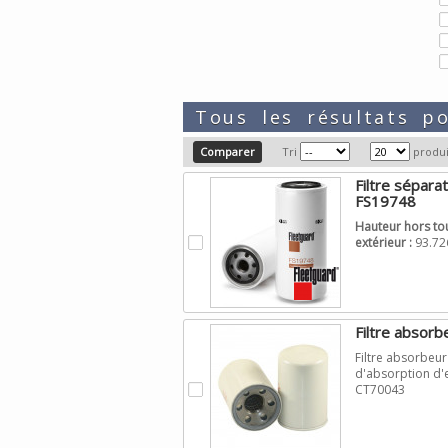
Tous les résultats 
Tri
produi
Filtre sépara
FS19748
Hauteur hors tou
.
extérieur :
93.72
Filtre absorb
Filtre absorbeur
d'absorption d'e
.
CT70043