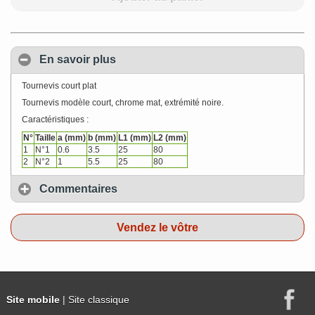
En savoir plus
Tournevis court plat
Tournevis modèle court, chrome mat, extrémité noire.
Caractéristiques :
N°
Taille
a (mm)
b (mm)
L1 (mm)
L2 (mm)
1
N°1
0.6
3.5
25
80
2
N°2
1
5.5
25
80
Commentaires
Vendez le vôtre
Site mobile
| Site classique