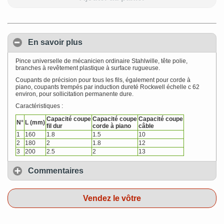
En savoir plus
Pince universelle de mécanicien ordinaire Stahlwille, tête polie,
branches à revêtement plastique à surface rugueuse.
Coupants de précision pour tous les fils, également pour corde à
piano, coupants trempés par induction dureté Rockwell échelle c 62
environ, pour sollicitation permanente dure.
Caractéristiques :
Capacité coupe
Capacité coupe
Capacité coupe
N°
L (mm)
fil dur
corde à piano
câble
1
160
1.8
1.5
10
2
180
2
1.8
12
3
200
2.5
2
13
Commentaires
Vendez le vôtre