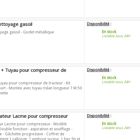
ettoyage gasoil
Disponibilité
:
En stock
oyage gasoil - Godet métallique
Livrable sous 24H
te + Tuyau pour compresseur de
Disponibilité
:
En stock
Livrable sous 24H
 Tuyau pour compresseur de tracteur - Kit
ourt - Montée avec tuyau rislan longueur 7 M 50
nette
irateur Lacme pour compresseur
Disponibilité
:
En stock
teur Lacme pour compresseur - Modèle
Livrable sous 24H
Double fonction : aspiration et soufflage -
 - Gâchette progressive - Coffret de
ient 1 rallonge, 1 embout suceur, 1 bec fin et