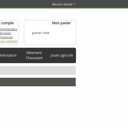
Besoin d'aide ?
 compte
Mon panier
commandes
panier vide
dresses
nnonces
 un compte
Vêtement
lvérisation
Jouet agricole
Chaussant