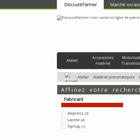
DiscountFarmer
Marché occasi
RECHERCHER
Accessoires
Motorisat
Atelier
matériel
Transmiss
Atelier
Matériel pneumatiques
Affinez votre recherc
Fabricant
Airpress
(3)
Lacme
(4)
TipTop
(1)