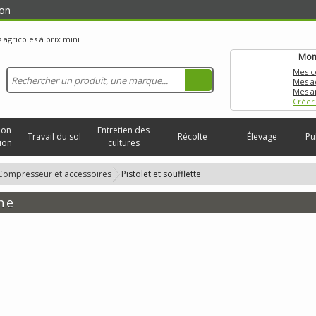
on
Mon
Mes 
Mes a
Mes a
Créer
ion
Entretien des
Travail du sol
Récolte
Élevage
Pu
ion
cultures
Compresseur et accessoires
Pistolet et soufflette
he