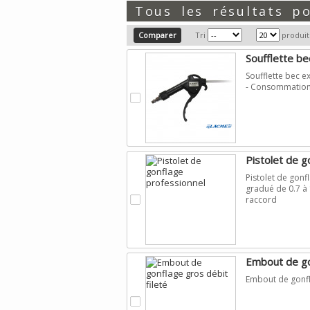
Tous les résultats 
Tri
produit
Soufflette b
Soufflette bec e
- Consommation d
.
Pistolet de g
Pistolet de gon
gradué de 0.7 à 
.
raccord
Embout de gon
Embout de gonfla
.