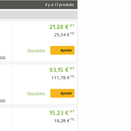
Il y a 17 produits
21,28 €
HT
25,54 €
TTC
Plus d'infos
Ajouter
avis
93,15 €
HT
111,78 €
TTC
Plus d'infos
Ajouter
avis
15,23 €
HT
18,28 €
TTC