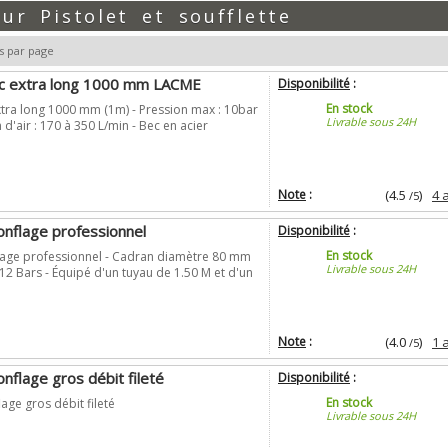
pour
Pistolet et soufflette
s par page
ec extra long 1000 mm LACME
Disponibilité
:
En stock
xtra long 1000 mm (1m) - Pression max : 10bar
Livrable sous 24H
'air : 170 à 350 L/min - Bec en acier
Note
:
(4.5
)
4 
/5
onflage professionnel
Disponibilité
:
En stock
flage professionnel - Cadran diamètre 80 mm
Livrable sous 24H
12 Bars - Équipé d'un tuyau de 1.50 M et d'un
Note
:
(4.0
)
1 
/5
flage gros débit fileté
Disponibilité
:
En stock
ge gros débit fileté
Livrable sous 24H