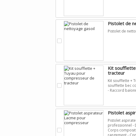
Pistolet de n
Pistolet de nett
.
Kit soufflet
tracteur
Kit soufflette +
.
soufflette bec c
- Raccord baïon
Pistolet asp
Pistolet aspira
professionnel - 
.
Corps composite
rangement - Cont