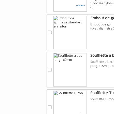
1 brosse nylon 
-...
Embout de go
Embout de gonfla
tuyau diamètre 
.
Soufflette a
Soufflette a bec
progressive pro
.
Soufflette T
Soufflette Turbo
.