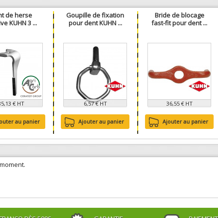
t de herse
Goupille de fixation
Bride de blocage
ive KUHN 3 ...
pour dent KUHN ...
fast-fit pour dent ...
85,13 € HT
6,57 € HT
36,55 € HT
outer au panier
Ajouter au panier
Ajouter au panier
e moment.