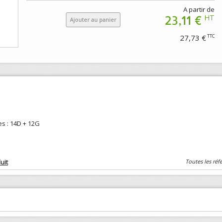
A partir de
23,11 €
HT
Ajouter au panier
27,73 €
TTC
es : 14D + 12G
uit
Toutes les réf