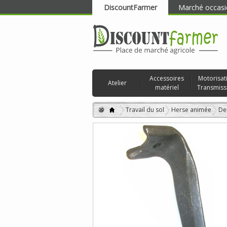
DiscountFarmer
Marché occasi
RECHERCHER
Accessoires
Motorisat
Atelier
matériel
Transmiss
Travail du sol
Herse animée
De