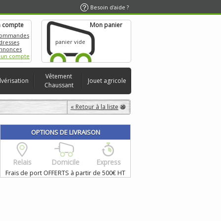
Besoin d'aide ?
 compte
Mon panier
commandes
panier vide
dresses
nnonces
 un compte
Vêtement
lvérisation
Jouet agricole
Chaussant
« Retour à la liste
OPTIONS DE LIVRAISON
Relais
Domicile
Express
Frais de port OFFERTS à partir de 500€ HT