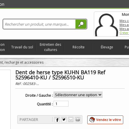
on
Mon
Mes 
Mes a
Mes a
Créer
ion
Entretien des
Travail du sol
Récolte
Élevage
Pu
ion
cultures
nt, recharge et accessoires
Dent de herse type KUHN BA119 Ref
52596410-KU / 52596510-KU
Réf :
002583-...
Droite / Gauche :
Quantité :
PARTAGER
Vendez le vôtre