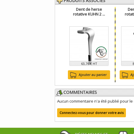
PRODUITS ASSOCIÉS
Dent de herse
Den
rotative KUHN 2 ...
rotat
63,76 € HT
Ajouter au panier
Aj
COMMENTAIRES
Aucun commentaire n'a été publié pour l
Connectez-vous pour donner votre avis