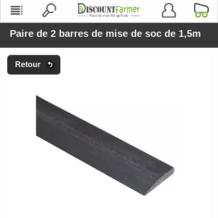
Paire de 2 barres de mise de soc de 1,5m
Retour