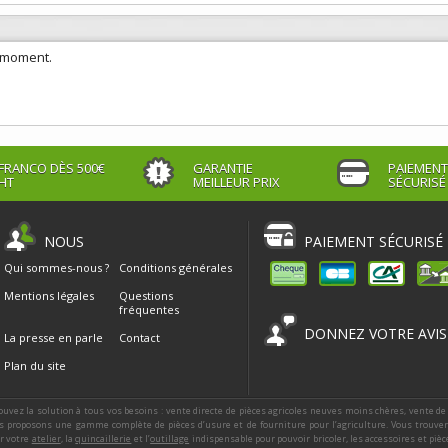
e moment.
FRANCO DÈS 500€
GARANTIE
PAIEMENT
HT
MEILLEUR PRIX
SÉCURISÉ
NOUS
PAIEMENT SÉCURISÉ
Qui sommes-nous ?
Conditions générales
Mentions légales
Questions
fréquentes
DONNEZ VOTRE AVIS
La presse en parle
Contact
Plan du site
ouvez la solution à tous vos besoins : vente directe de pièces agricoles neuves moins chères, vente de
 proposons une gamme complète de pièces d’usure et de fourniture pour l’agriculture. Vous trouver
ur votre
atelier
, la
quincaillerie
et l’
outillage
indispensable pour pouvoir bricoler, les accessoires et piè