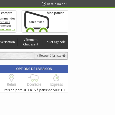
Besoin d'aide ?
 compte
Mon panier
commandes
panier vide
dresses
nnonces
 un compte
Vêtement
lvérisation
Jouet agricole
Chaussant
« Retour à la liste
OPTIONS DE LIVRAISON
Relais
Domicile
Express
Frais de port OFFERTS à partir de 500€ HT