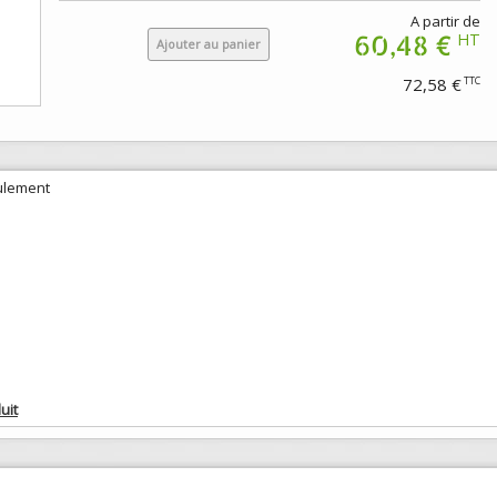
A partir de
60,48 €
HT
Ajouter au panier
72,58 €
TTC
oulement
uit