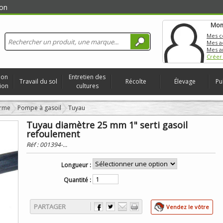
on
Mon
Mes 
Mes a
Mes a
Créer
ion
Entretien des
Travail du sol
Récolte
Élevage
Pu
ion
cultures
erme
Pompe à gasoil
Tuyau
Tuyau diamètre 25 mm 1" serti gasoil
refoulement
Réf :
001394-...
Longueur :
Quantité :
PARTAGER
Vendez le vôtre