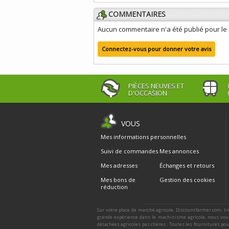
COMMENTAIRES
Aucun commentaire n'a été publié pour l
Connectez-vous pour donner votre avis
PIÈCES NEUVES ET
D'OCCASION
VOUS
Mes informations personnelles
Suivi de commandes
Mes annonces
Mes adresses
Échanges et retours
Mes bons de
Gestion des cookies
réduction
Sur votre place de marché agricole, Discountfarmer.com, tr
grande expérience dans le machinisme agricole, nous vous
détachées agricoles pas chères : Toutes les fournitures po