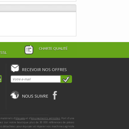
CHARTE QUALITÉ
 SSL
RECEVOIR NOS OFFRES
NOUS SUIVRE
 matériels d’
élevage
et d’
équipements agricoles
. Fort d’une
ez sur notre boutique plus de 30 000 références de pièces
ces détachées pour équiper et réparer vos machines agricole