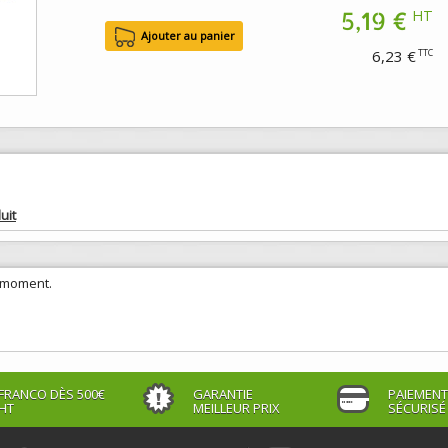
5,19 €
HT
6,23 €
TTC
uit
e moment.
FRANCO DÈS 500€
GARANTIE
PAIEMENT
HT
MEILLEUR PRIX
SÉCURISÉ