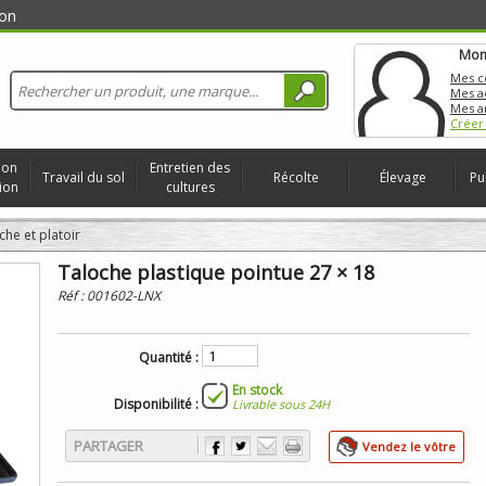
on
Mon
Mes 
Mes a
Mes a
Créer
ion
Entretien des
Travail du sol
Récolte
Élevage
Pu
ion
cultures
oche et platoir
Taloche plastique pointue 27 × 18
Réf :
001602-LNX
Quantité :
En stock
Disponibilité :
Livrable sous 24H
PARTAGER
Vendez le vôtre