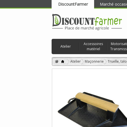
DiscountFarmer
Marché occasi
RECHERCHER
Accessoires
Motorisat
Atelier
matériel
Transmiss
Atelier
Maçonnerie
Truelle, tal