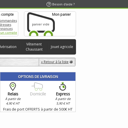
Besoin d'aide ?
 compte
Mon panier
commandes
panier vide
dresses
nnonces
 un compte
Vêtement
lvérisation
Jouet agricole
Chaussant
« Retour à la liste
OPTIONS DE LIVRAISON
Relais
Domicile
Express
À partir de
À partir de
4,90 € HT
5,90 € HT
Frais de port OFFERTS à partir de 500€ HT