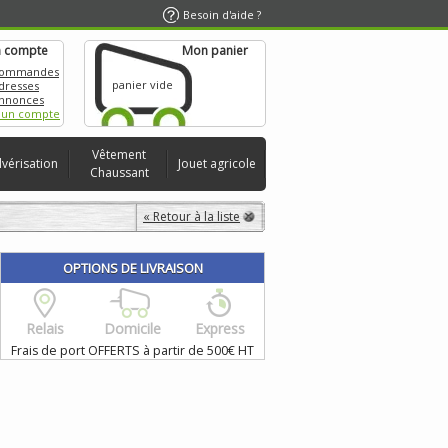
Besoin d'aide ?
 compte
Mon panier
commandes
panier vide
dresses
nnonces
 un compte
Vêtement
lvérisation
Jouet agricole
Chaussant
« Retour à la liste
OPTIONS DE LIVRAISON
Relais
Domicile
Express
Frais de port OFFERTS à partir de 500€ HT