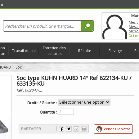
on
Mon
Mes 
Mes a
Mes a
Créer
ion
Entretien des
Travail du sol
Récolte
Élevage
Pu
ion
cultures
 HUARD
Soc
Soc type KUHN HUARD 14" Ref 622134-KU /
633135-KU
Réf :
002047-...
Droite / Gauche :
Quantité :
PARTAGER
Vendez le vôtre