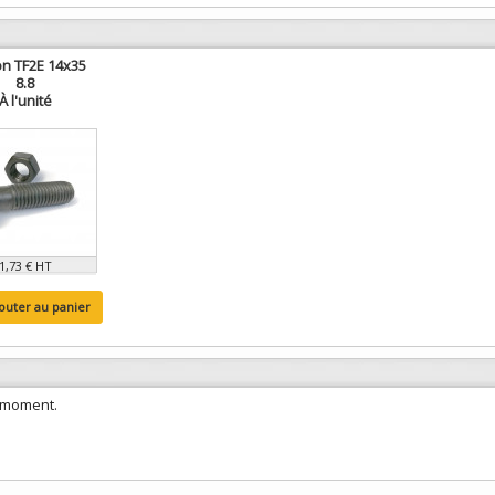
n TF2E 14x35
8.8
À l'unité
1,73 € HT
outer au panier
e moment.