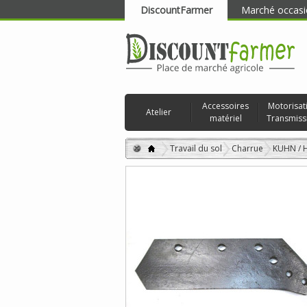
DiscountFarmer
Marché occasi
RECHERCHER
Accessoires
Motorisat
Atelier
matériel
Transmiss
Travail du sol
Charrue
KUHN /