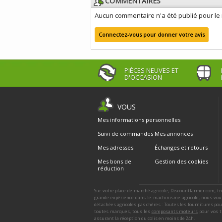
COMMENTAIRES
Aucun commentaire n'a été publié pour l
Connectez-vous pour donner votre avis
PIÈCES NEUVES ET
D'OCCASION
VOUS
Mes informations personnelles
Suivi de commandes
Mes annonces
Mes adresses
Échanges et retours
Mes bons de
Gestion des cookies
réduction
Sur votre place de marché agricole, Discountfarmer.com, tr
grande expérience dans le machinisme agricole, nous vous
détachées agricoles pas chères : Toutes les fournitures po
toutes marques, tous les
composants moteurs
pour vos t
assurant la réception du colis en moins de 24h.