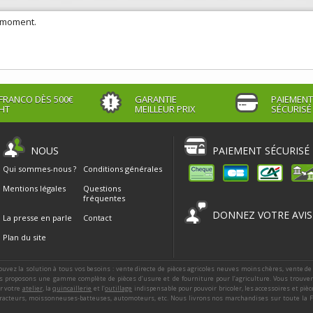
e moment.
FRANCO DÈS 500€
GARANTIE
PAIEMENT
HT
MEILLEUR PRIX
SÉCURISÉ
NOUS
PAIEMENT SÉCURISÉ
Qui sommes-nous ?
Conditions générales
Mentions légales
Questions
fréquentes
DONNEZ VOTRE AVIS
La presse en parle
Contact
Plan du site
ouvez la solution à tous vos besoins : vente directe de pièces agricoles neuves moins chères, vente de
 proposons une gamme complète de pièces d’usure et de fourniture pour l’agriculture. Vous trouver
ur votre
atelier
, la
quincaillerie
et l’
outillage
indispensable pour pouvoir bricoler, les accessoires et piè
racteurs, moissonneuses-batteuses, automoteurs, etc. Nous livrons nos marchandises sur toute la Fra