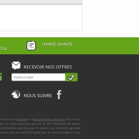
CHARTE QUALITÉ
 SSL
RECEVOIR NOS OFFRES
NOUS SUIVRE
 matériels d’
élevage
et d’
équipements agricoles
. Fort d’une
ez sur notre boutique plus de 30 000 références de pièces
ces détachées pour équiper et réparer vos machines agricole
nce, avec possibilité d’opter pour le service express vous