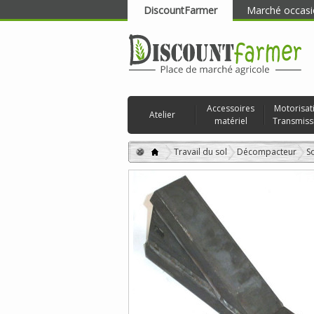
DiscountFarmer
Marché occasi
RECHERCHER
Accessoires
Motorisat
Atelier
matériel
Transmiss
Travail du sol
Décompacteur
S