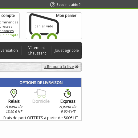
Besoin d'aide ?
 compte
Mon panier
commandes
panier vide
dresses
nnonces
 un compte
Vêtement
lvérisation
Jouet agricole
Chaussant
« Retour à la liste
OPTIONS DE LIVRAISON
Relais
Domicile
Express
À partir de
À partir de
13,90 € HT
9,90 € HT
Frais de port OFFERTS à partir de 500€ HT