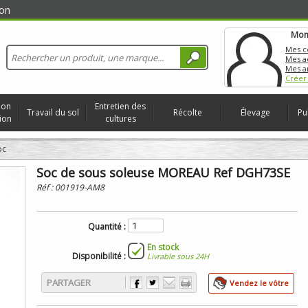
on
Mon
Mes 
Mes a
Mes a
Créer
ion
Entretien des
Travail du sol
Récolte
Élevage
Pu
ion
cultures
oc
Soc de sous soleuse MOREAU Ref DGH73SE
Réf :
001919-AM8
Quantité :
En stock
Disponibilité :
Livrable sous 24H
PARTAGER
Vendez le vôtre