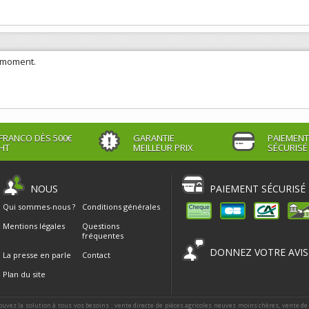
e moment.
FRANCO DÈS 500€
GARANTIE
PAIEMENT
HT
MEILLEUR PRIX
SÉCURISÉ
NOUS
PAIEMENT SÉCURISÉ
Qui sommes-nous ?
Conditions générales
Mentions légales
Questions
fréquentes
DONNEZ VOTRE AVIS
La presse en parle
Contact
Plan du site
ouvez la solution à tous vos besoins : vente directe de pièces agricoles neuves moins chères, vente de