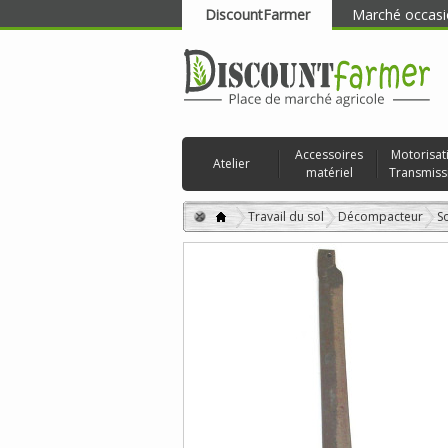
DiscountFarmer
Marché occasi
RECHERCHER
Accessoires
Motorisat
Atelier
matériel
Transmiss
Travail du sol
Décompacteur
S