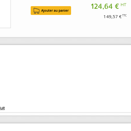
124,64 €
HT
149,57 €
TTC
uit