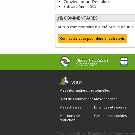
Convient pour :
Demblon
Entraxe (mm) :
595
COMMENTAIRES
Aucun commentaire n'a été publié pour l
Connectez-vous pour donner votre avis
PIÈCES NEUVES ET
D'OCCASION
VOUS
Mes informations personnelles
Suivi de commandes
Mes annonces
Mes adresses
Échanges et retours
Mes bons de
Gestion des cookies
réduction
Sur votre place de marché agricole, Discountfarmer.com, tr