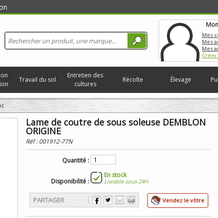
on
Mon
Mes 
Mes a
Mes a
Créer
ion
Entretien des
Travail du sol
Récolte
Élevage
Pu
ion
cultures
oc
Lame de coutre de sous soleuse DEMBLON
ORIGINE
Réf :
001912-77N
Quantité :
En stock
Disponibilité :
Livrable sous 24H
PARTAGER
Vendez le vôtre