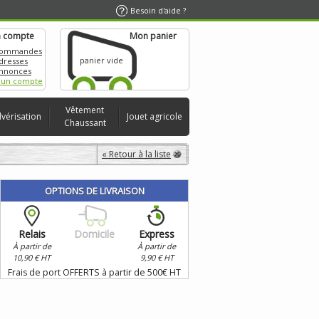
Besoin d'aide ?
 compte
Mon panier
commandes
panier vide
dresses
nnonces
 un compte
Vêtement
lvérisation
Jouet agricole
Chaussant
« Retour à la liste
OPTIONS DE LIVRAISON
Relais
Domicile
Express
À partir de
À partir de
10,90 € HT
9,90 € HT
Frais de port OFFERTS à partir de 500€ HT