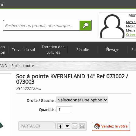
on
Mon
Mes 
Mes a
Mes a
Créer
ion
Entretien des
Travail du sol
Récolte
Élevage
Pu
ion
cultures
LAND
Soc et coutre
Soc à pointe KVERNELAND 14" Ref 073002 /
073003
Réf :
002137-...
Droite / Gauche :
Quantité :
PARTAGER
Vendez le vôtre