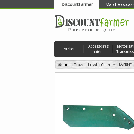
DiscountFarmer
Marché occasi
RECHERCHER
Accessoires
Motorisat
Atelier
matériel
Transmiss
Travail du sol
Charrue
KVERNE