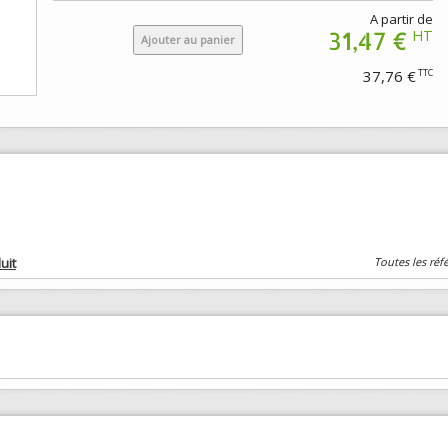
A partir de
31,47 €
HT
Ajouter au panier
37,76 €
TTC
uit
Toutes les réf