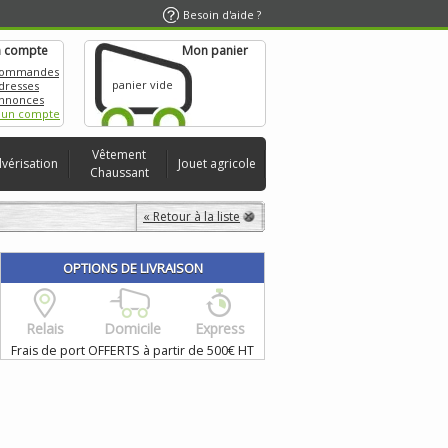
Besoin d'aide ?
 compte
Mon panier
commandes
panier vide
dresses
nnonces
 un compte
Vêtement
lvérisation
Jouet agricole
Chaussant
« Retour à la liste
OPTIONS DE LIVRAISON
Relais
Domicile
Express
Frais de port OFFERTS à partir de 500€ HT