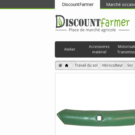
DiscountFarmer
Marché occasi
RECHERCHER
Accessoires
Motorisat
Atelier
matériel
Transmiss
Travail du sol
Vibroculteur
Soc