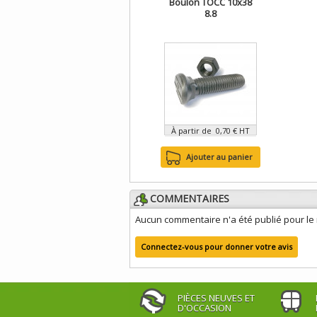
Boulon TOCC 10x38
8.8
À partir de 0,70 € HT
Ajouter au panier
COMMENTAIRES
Aucun commentaire n'a été publié pour l
Connectez-vous pour donner votre avis
PIÈCES NEUVES ET
D'OCCASION