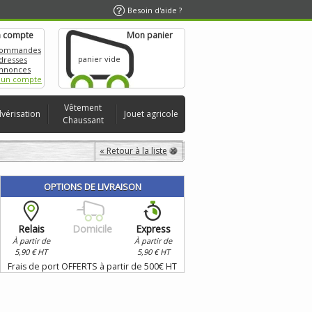
Besoin d'aide ?
 compte
Mon panier
commandes
panier vide
dresses
nnonces
 un compte
Vêtement
lvérisation
Jouet agricole
Chaussant
« Retour à la liste
OPTIONS DE LIVRAISON
Relais
Domicile
Express
À partir de
À partir de
5,90 € HT
5,90 € HT
Frais de port OFFERTS à partir de 500€ HT