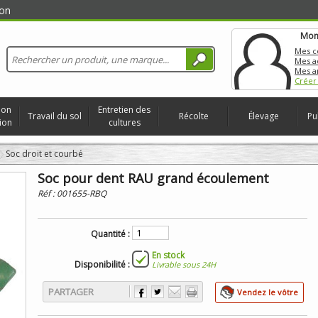
on
Mon
Mes 
Mes a
Mes a
Créer
ion
Entretien des
Travail du sol
Récolte
Élevage
Pu
ion
cultures
Soc droit et courbé
Soc pour dent RAU grand écoulement
Réf :
001655-RBQ
Quantité :
En stock
Disponibilité :
Livrable sous 24H
PARTAGER
Vendez le vôtre