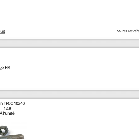
uit
Toutes les réf
rgé HR
n TFCC 10x40
12.9
À l'unité