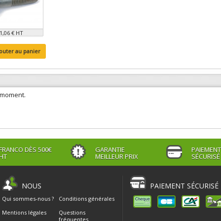
1,06 € HT
outer au panier
e moment.
FRANCO DÈS 500€
GARANTIE
PAIEMENT
HT
MEILLEUR PRIX
SÉCURISÉ
NOUS
PAIEMENT SÉCURISÉ
Qui sommes-nous ?
Conditions générales
Mentions légales
Questions
fréquentes