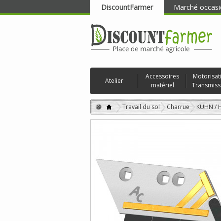
DiscountFarmer
Marché occasi
RECHERCHER
Accessoires
Motorisat
Atelier
matériel
Transmiss
Travail du sol
Charrue
KUHN /