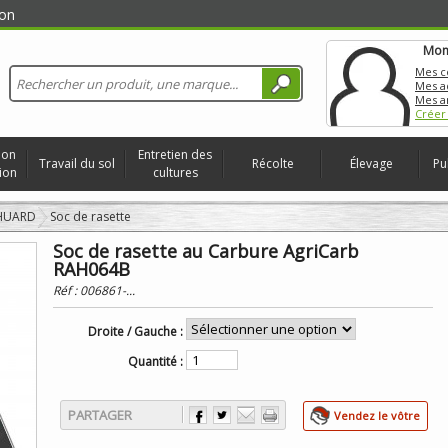
on
Mon
Mes 
Mes a
Mes a
Créer
ion
Entretien des
Travail du sol
Récolte
Élevage
Pu
ion
cultures
 HUARD
Soc de rasette
Soc de rasette au Carbure AgriCarb
RAH064B
Réf :
006861-...
Droite / Gauche :
Quantité :
PARTAGER
Vendez le vôtre