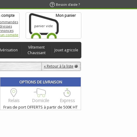
Besoin d'aide ?
 compte
Mon panier
commandes
panier vide
dresses
nnonces
 un compte
Vêtement
lvérisation
Jouet agricole
Chaussant
« Retour à la liste
OPTIONS DE LIVRAISON
Relais
Domicile
Express
Frais de port OFFERTS à partir de 500€ HT