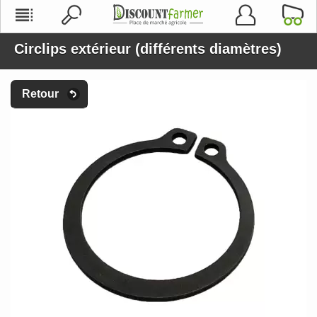
Circlips extérieur (différents diamètres)
Retour