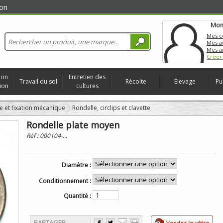
on
Mon
Mes 
Mes a
Mes a
Créer
ion
Entretien des
Travail du sol
Récolte
Élevage
Pu
ion
cultures
e et fixation mécanique
Rondelle, circlips et clavette
Rondelle plate moyen
Réf :
000104-...
Diamètre :
Conditionnement :
Quantité :
PARTAGER
Vendez le vôtre