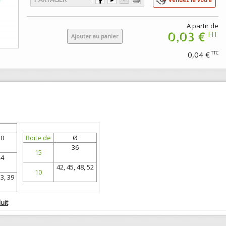
A partir de
0,03 €
HT
Ajouter au panier
0,04 €
TTC
20
Boite de
Ø
36
15
24
42, 45, 48, 52
10
33, 39
uit