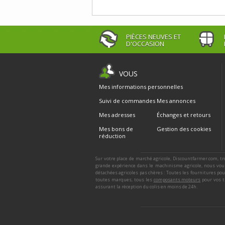
PIÈCES NEUVES ET
D'OCCASION
VOUS
Mes informations personnelles
Suivi de commandes
Mes annonces
Mes adresses
Échanges et retours
Mes bons de
Gestion des cookies
réduction
Sur votre place de marché agricole, Discountfarmer.com, tr
grande expérience dans le machinisme agricole, nous vous
détachées agricoles pas chères : Toutes les fournitures po
toutes marques, tous les
composants moteurs
pour vos t
assurant la réception du colis en moins de 24h.