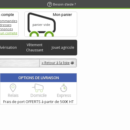
Besoin d'aide ?
 compte
Mon panier
commandes
panier vide
dresses
nnonces
 un compte
Vêtement
lvérisation
Jouet agricole
Chaussant
« Retour à la liste
OPTIONS DE LIVRAISON
Relais
Domicile
Express
Frais de port OFFERTS à partir de 500€ HT