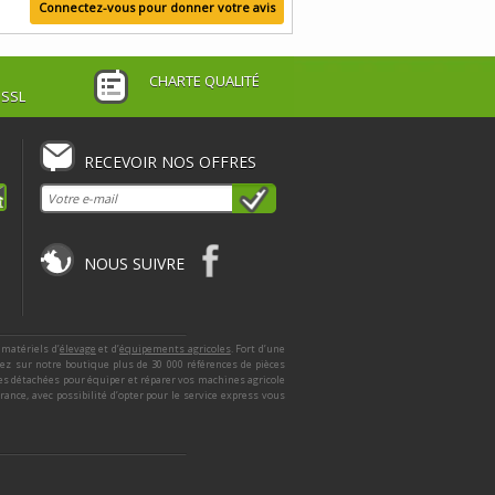
Connectez-vous pour donner votre avis
CHARTE QUALITÉ
 SSL
RECEVOIR NOS OFFRES
NOUS SUIVRE
 matériels d’
élevage
et d’
équipements agricoles
. Fort d’une
ez sur notre boutique plus de 30 000 références de pièces
ces détachées pour équiper et réparer vos machines agricole
nce, avec possibilité d’opter pour le service express vous