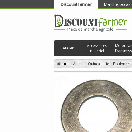
DiscountFarmer
Marché occasi
RECHERCHER
Accessoires
Motorisat
Atelier
matériel
Transmiss
Atelier
Quincaillerie
Boulonneri