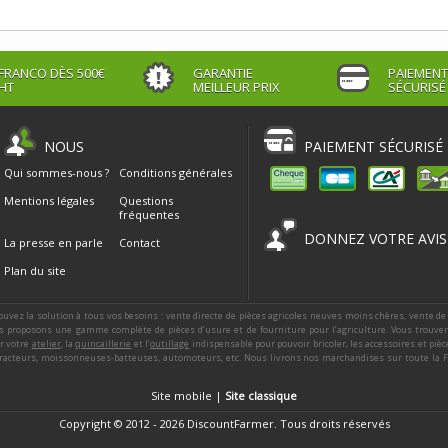
FRANCO DÈS 500€
GARANTIE
PAIEMENT
HT
MEILLEUR PRIX
SÉCURISÉ
NOUS
PAIEMENT SÉCURISÉ
Qui sommes-nous ?
Conditions générales
Mentions légales
Questions
fréquentes
DONNEZ VOTRE AVIS
La presse en parle
Contact
Plan du site
ouvez la solution à tous vos besoins : vente directe de pièces agricoles neuves moins chères, vente de
 proposons une gamme complète de pièces d’usure et de fourniture pour l’agriculture. Vous trouver
ur votre
atelier
, la
quincaillerie
et l’
outillage
indispensable pour pouvoir bricoler, les accessoires et piè
racteurs, moissonneuses-batteuses, automoteurs, etc. Nous livrons nos marchandises sur toute la Fra
Site mobile |
Site classique
Copyright © 2012 - 2026 DiscountFarmer. Tous droits réservés