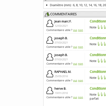
Diamètre (mm) :
6, 8, 10, 12, 14, 16, 18, 20
COMMENTAIRES
Conditionn
Jean marc F.
12/03/2021
Note
Commentaire utile ?
oui
non
Condition
joseph B.
07/03/2021
Note
Commentaire utile ?
oui
non
Condition
joseph B.
07/03/2021
Note
Commentaire utile ?
oui
non
Condition
RAPHAEL M.
25/05/2016
Note
Commentaire utile ?
oui
non
Condition
herve B.
19/01/2016
Note
Commentaire utile ?
oui
non
parfait