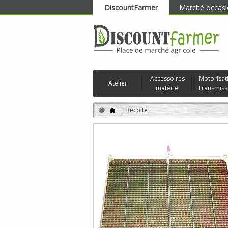
DiscountFarmer
Marché occasi
RECHERCHER
Accessoires
Motorisat
Atelier
matériel
Transmiss
Récolte