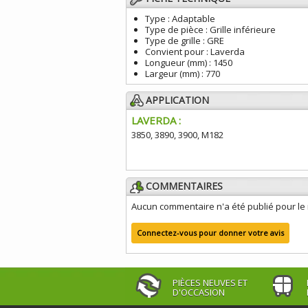
Type :
Adaptable
Type de pièce :
Grille inférieure
Type de grille :
GRE
Convient pour :
Laverda
Longueur (mm) :
1450
Largeur (mm) :
770
APPLICATION
LAVERDA :
3850, 3890, 3900, M182
COMMENTAIRES
Aucun commentaire n'a été publié pour l
Connectez-vous pour donner votre avis
PIÈCES NEUVES ET
D'OCCASION