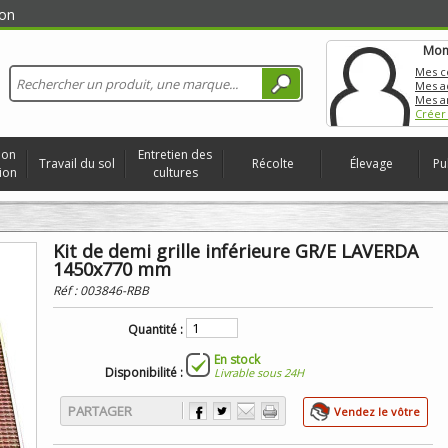
on
Mon
Mes 
Mes a
Mes a
Créer
ion
Entretien des
Travail du sol
Récolte
Élevage
Pu
ion
cultures
Kit de demi grille inférieure GR/E LAVERDA
1450x770 mm
Réf :
003846-RBB
Quantité :
En stock
Disponibilité :
Livrable sous 24H
PARTAGER
Vendez le vôtre