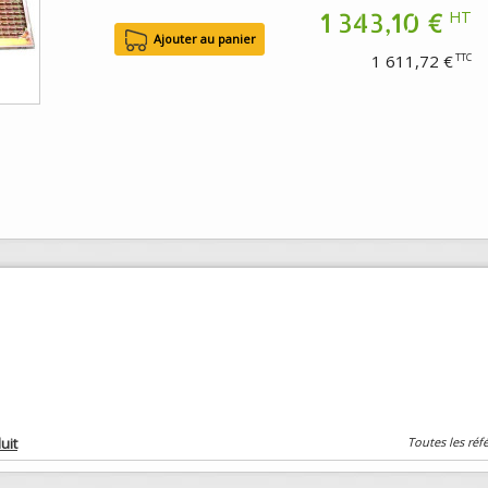
1 343,10 €
HT
1 611,72 €
TTC
uit
Toutes les réf