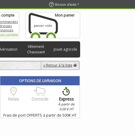
Besoin d'aide ?
 compte
Mon panier
commandes
panier vide
dresses
nnonces
 un compte
Vêtement
lvérisation
Jouet agricole
Chaussant
« Retour à la liste
OPTIONS DE LIVRAISON
Relais
Domicile
Express
À partir de
0,00 € HT
Frais de port OFFERTS à partir de 500€ HT