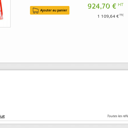
924,70 €
HT
1 109,64 €
TTC
uit
Toutes les réf