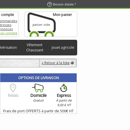
Besoin d'aide ?
 compte
Mon panier
commandes
panier vide
dresses
nnonces
 un compte
Vêtement
lvérisation
Jouet agricole
Chaussant
« Retour à la liste
OPTIONS DE LIVRAISON
Relais
Domicile
Express
Gratuit
À partir de
9,00 € HT
Frais de port OFFERTS à partir de 500€ HT