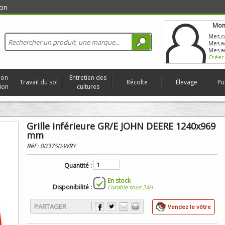
on
Mon
Mes 
Mes a
Mes a
Créer
ion
Entretien des
Travail du sol
Récolte
Élevage
Pu
ion
cultures
Grille inférieure GR/E JOHN DEERE 1240x969
mm
Réf :
003750-WRY
Quantité :
En stock
Disponibilité :
Livrable sous 24H
PARTAGER
Vendez le vôtre