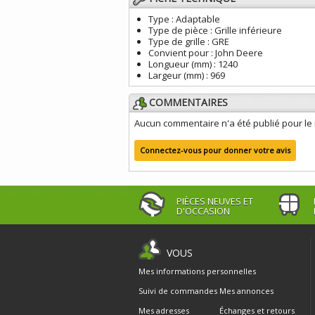
Type :
Adaptable
Type de pièce :
Grille inférieure
Type de grille :
GRE
Convient pour :
John Deere
Longueur (mm) :
1240
Largeur (mm) :
969
COMMENTAIRES
Aucun commentaire n'a été publié pour l
Connectez-vous pour donner votre avis
PIÈCES NEUVES ET
D'OCCASION
VOUS
Mes informations personnelles
Suivi de commandes
Mes annonces
Mes adresses
Échanges et retours