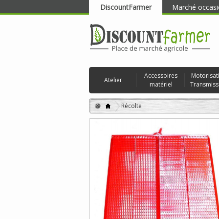
DiscountFarmer
Marché occasi
RECHERCHER
Accessoires
Motorisat
Atelier
matériel
Transmiss
Récolte