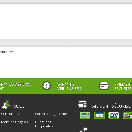
e moment.
FRANCO DÈS 500€
GARANTIE
PAIEMENT
HT
MEILLEUR PRIX
SÉCURISÉ
NOUS
PAIEMENT SÉCURISÉ
Qui sommes-nous ?
Conditions générales
Mentions légales
Questions
fréquentes