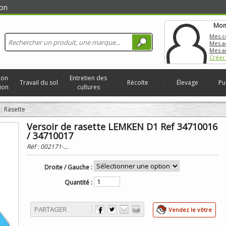
on
Mon
Mes 
Mes a
Mes a
Créer
ion
Entretien des
Travail du sol
Récolte
Élevage
Pu
ion
cultures
Rasette
Versoir de rasette LEMKEN D1 Ref 34710016
/ 34710017
Réf :
002171-...
Droite / Gauche :
Quantité :
PARTAGER
Vendez le vôtre