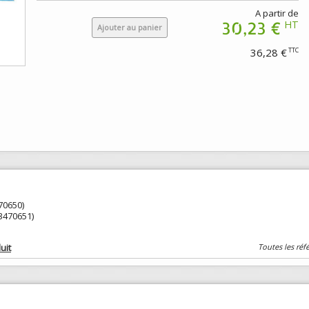
A partir de
30,23 €
HT
Ajouter au panier
36,28 €
TTC
70650)
3470651)
uit
Toutes les réf