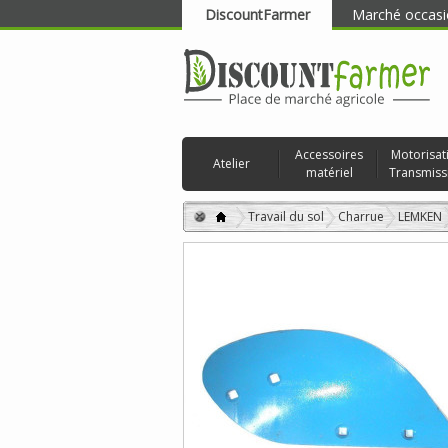
DiscountFarmer
Marché occasi
RECHERCHER
Accessoires
Motorisat
Atelier
matériel
Transmiss
Travail du sol
Charrue
LEMKEN