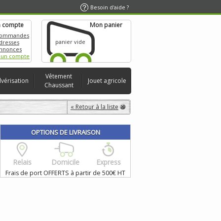
Besoin d'aide ?
 compte
Mon panier
commandes
panier vide
dresses
nnonces
 un compte
Vêtement
lvérisation
Jouet agricole
Chaussant
« Retour à la liste
OPTIONS DE LIVRAISON
Relais
Domicile
Express
Frais de port OFFERTS à partir de 500€ HT