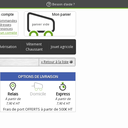
Besoin d'aide ?
 compte
Mon panier
commandes
panier vide
dresses
nnonces
 un compte
Vêtement
lvérisation
Jouet agricole
Chaussant
« Retour à la liste
OPTIONS DE LIVRAISON
Relais
Domicile
Express
À partir de
À partir de
7,90 € HT
7,90 € HT
Frais de port OFFERTS à partir de 500€ HT