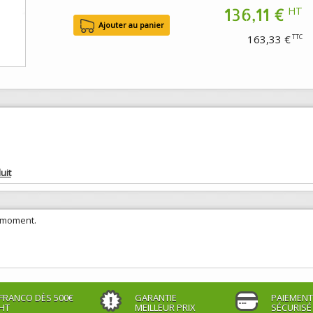
136,11 €
HT
163,33 €
TTC
uit
e moment.
FRANCO DÈS 500€
GARANTIE
PAIEMENT
HT
MEILLEUR PRIX
SÉCURISÉ