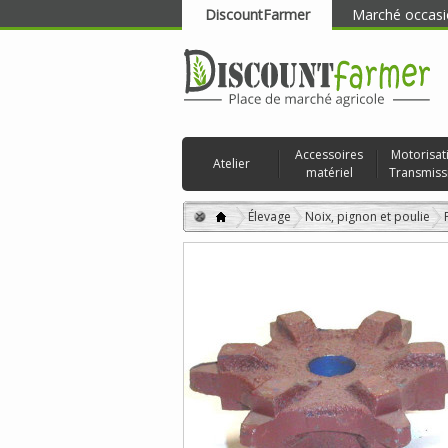
DiscountFarmer
Marché occasi
RECHERCHER
Accessoires
Motorisat
Atelier
matériel
Transmiss
Élevage
Noix, pignon et poulie