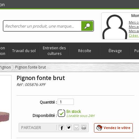
on
Mon
Mes 
Mes a
Mes a
Créer
ion
Entretien des
Travail du sol
Récolte
Élevage
Pu
ion
cultures
Pignon
Pignon fonte brut
Pignon fonte brut
Réf :
005876-XPF
Quantité :
En stock
Disponibilité :
Livrable sous 24H
PARTAGER
Vendez le vôtre