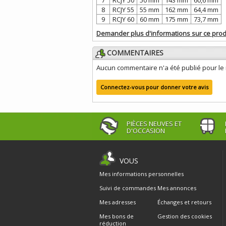
7
RCJY 50
50 mm
143 mm
60,6 mm
8
RCJY 55
55 mm
162 mm
64,4 mm
9
RCJY 60
60 mm
175 mm
73,7 mm
Demander plus d'informations sur ce prod
COMMENTAIRES
Aucun commentaire n'a été publié pour l
Connectez-vous pour donner votre avis
PIÈCES NEUVES ET
D'OCCASION
VOUS
Mes informations personnelles
Suivi de commandes
Mes annonces
Mes adresses
Échanges et retours
Mes bons de
Gestion des cookies
réduction