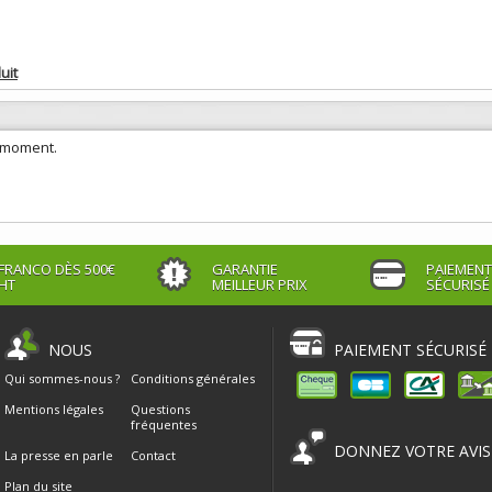
uit
e moment.
FRANCO DÈS 500€
GARANTIE
PAIEMENT
HT
MEILLEUR PRIX
SÉCURISÉ
NOUS
PAIEMENT SÉCURISÉ
Qui sommes-nous ?
Conditions générales
Mentions légales
Questions
fréquentes
DONNEZ VOTRE AVIS
La presse en parle
Contact
Plan du site