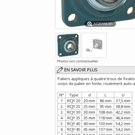
AGRANDIR
Photos non contractuelles
EN SAVOIR PLUS
Paliers appliques à quatre trous de fixati
corps de palier en fonte, roulement auto-a
N°
Type
d
L
U
1
RCJY 20
20 mm
86 mm
37,3 mm
2
RCJY 25
25 mm
95 mm
38,8 mm
3
RCJY 30
30 mm
108 mm
42,2 mm
4
RCJY 35
35 mm
118 mm
46,4 mm
5
RCJY 40
40 mm
130 mm
54,2 mm
6
RCJY 45
45 mm
137 mm
54,2 mm