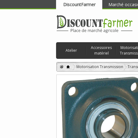
DiscountFarmer
Marché occasi
RECHERCHER
Accessoires
Motorisat
Atelier
matériel
Transmiss
Motorisation Transmission
Trans