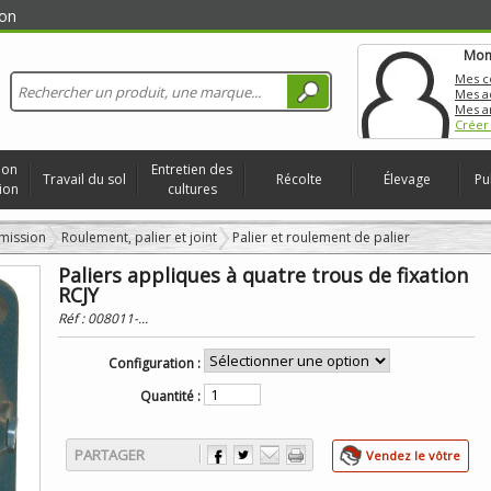
on
Mon
Mes 
Mes a
Mes a
Créer
ion
Entretien des
Travail du sol
Récolte
Élevage
Pu
ion
cultures
mission
Roulement, palier et joint
Palier et roulement de palier
Paliers appliques à quatre trous de fixation
RCJY
Réf :
008011-...
Configuration :
Quantité :
PARTAGER
Vendez le vôtre