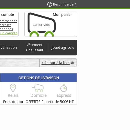
Besoin d'aide ?
 compte
Mon panier
commandes
panier vide
dresses
nnonces
 un compte
Vêtement
lvérisation
Jouet agricole
Chaussant
« Retour à la liste
OPTIONS DE LIVRAISON
Relais
Domicile
Express
Frais de port OFFERTS à partir de 500€ HT