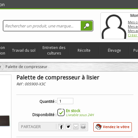
on
Mon
Mes 
Mes a
Mes a
Créer
ion
Entretien des
Travail du sol
Récolte
Élevage
Pu
ion
cultures
r
Palette de compresseur
Palette de compresseur à lisier
Réf :
005900-X3C
Quantité :
En stock
Disponibilité :
Livrable sous 24H
PARTAGER
Vendez le vôtre