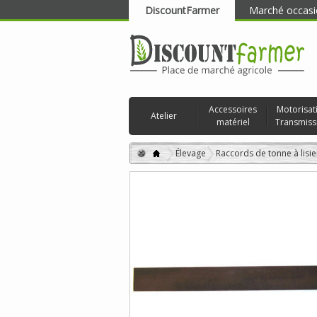
DiscountFarmer
Marché occasi
RECHERCHER
Accessoires
Motorisat
Atelier
matériel
Transmiss
Élevage
Raccords de tonne à lisie