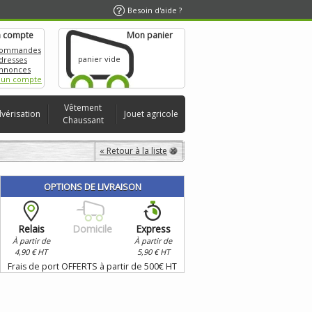
Besoin d'aide ?
 compte
Mon panier
commandes
panier vide
dresses
nnonces
 un compte
Vêtement
lvérisation
Jouet agricole
Chaussant
« Retour à la liste
OPTIONS DE LIVRAISON
Relais
Domicile
Express
À partir de
À partir de
4,90 € HT
5,90 € HT
Frais de port OFFERTS à partir de 500€ HT