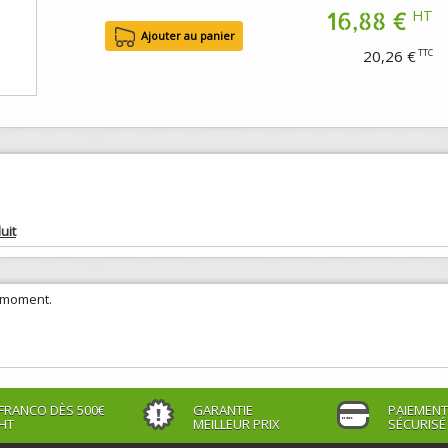
16,88 €
HT
20,26 €
TTC
uit
e moment.
FRANCO DÈS 500€
GARANTIE
PAIEMENT
HT
MEILLEUR PRIX
SÉCURISÉ