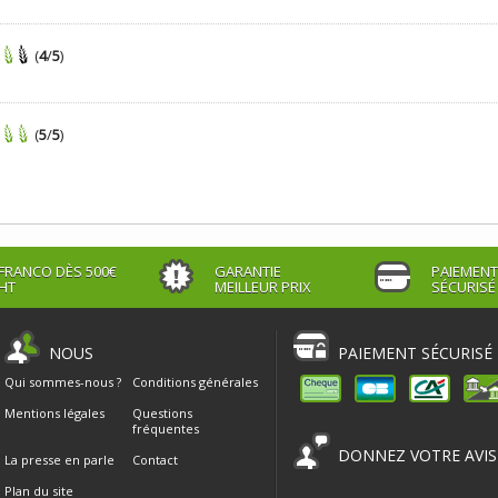
(
4
/
5
)
(
5
/
5
)
FRANCO DÈS 500€
GARANTIE
PAIEMENT
HT
MEILLEUR PRIX
SÉCURISÉ
NOUS
PAIEMENT SÉCURISÉ
Qui sommes-nous ?
Conditions générales
Mentions légales
Questions
fréquentes
DONNEZ VOTRE AVIS
La presse en parle
Contact
Plan du site