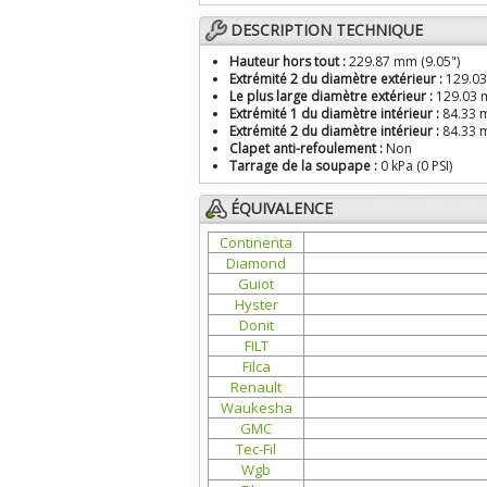
DESCRIPTION TECHNIQUE
Hauteur hors tout :
229.87 mm (9.05")
Extrémité 2 du diamètre extérieur :
129.03
Le plus large diamètre extérieur :
129.03 m
Extrémité 1 du diamètre intérieur :
84.33 m
Extrémité 2 du diamètre intérieur :
84.33 m
Clapet anti-refoulement :
Non
Tarrage de la soupape :
0 kPa (0 PSI)
ÉQUIVALENCE
Continenta
Diamond
Guiot
Hyster
Donit
FILT
Filca
Renault
Waukesha
GMC
Tec-Fil
Wgb