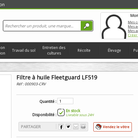
on
Mon
Mes 
Mes a
Mes a
Créer
ion
Entretien des
Travail du sol
Récolte
Élevage
Pu
ion
cultures
Filtre à huile Fleetguard LF519
Réf :
000903-CRV
Quantité :
En stock
Disponibilité :
Livrable sous 24H
PARTAGER
Vendez le vôtre