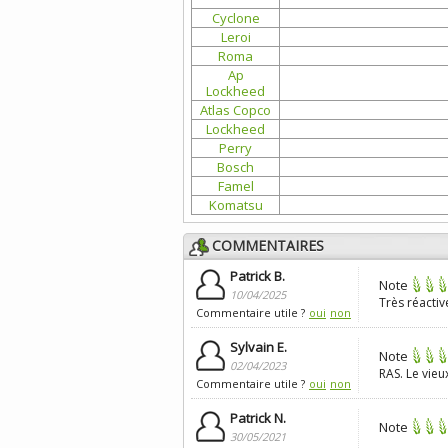
Cyclone
Leroi
Roma
Ap
Lockheed
Atlas Copco
Lockheed
Perry
Bosch
Famel
Komatsu
COMMENTAIRES
Patrick B.
Note
10/04/2025
Très réactiv
Commentaire utile ?
oui
non
Sylvain E.
Note
02/04/2023
RAS. Le vieu
Commentaire utile ?
oui
non
Patrick N.
Note
30/05/2021