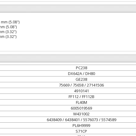
 mm (5.08")
m (5.08")
m (3.32")
m (3.32")
PC238
DX642A / DH80
GE238
75669 / 75658 / 27141506
4910141
FF112 / FF112B
FL40M
6005019569
W431002
6438409 / 6438401 / 5576073 / 5574589
PL6H9999
S71CP