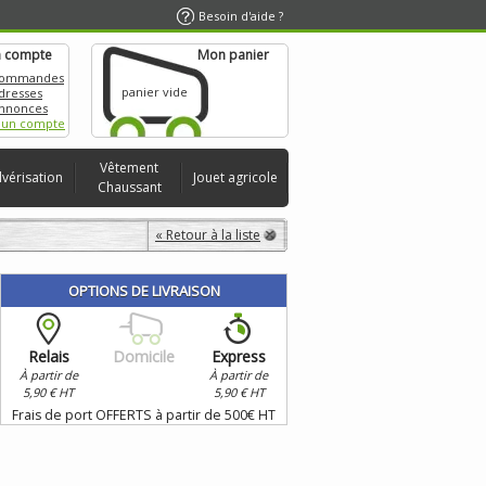
Besoin d'aide ?
 compte
Mon panier
commandes
panier vide
dresses
nnonces
 un compte
Vêtement
lvérisation
Jouet agricole
Chaussant
« Retour à la liste
OPTIONS DE LIVRAISON
Relais
Domicile
Express
À partir de
À partir de
5,90 € HT
5,90 € HT
Frais de port OFFERTS à partir de 500€ HT