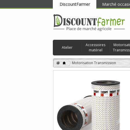
DiscountFarmer
Marché occasi
RECHERCHER
Accessoires
Motorisat
Atelier
matériel
Transmiss
Motorisation Transmission