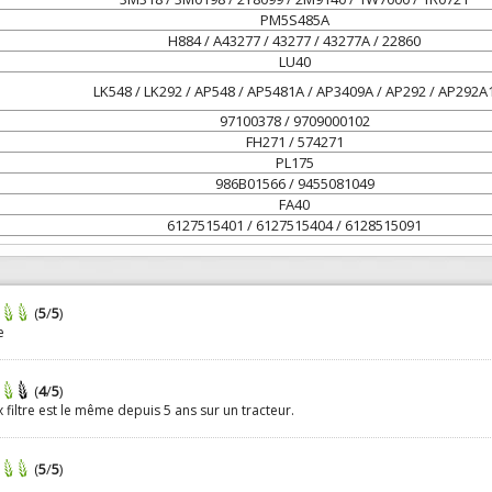
PM5S485A
H884 / A43277 / 43277 / 43277A / 22860
LU40
LK548 / LK292 / AP548 / AP5481A / AP3409A / AP292 / AP292A
97100378 / 9709000102
FH271 / 574271
PL175
986B01566 / 9455081049
FA40
6127515401 / 6127515404 / 6128515091
(
5
/
5
)
e
(
4
/
5
)
x filtre est le même depuis 5 ans sur un tracteur.
(
5
/
5
)