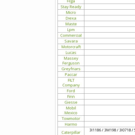
Filga
Stay Ready
Micro
Diexa
Maste
Lpm
Commercial
Savara
Motorcraft
Lucas
Massey
Ferguson
Greyfriars
Paccar
FILT
Company
Ford
Finn
Giesse
Mobil
Mexico
Towmotor
Harmo
3I1186 / 3M198 / 3I0718 /
Caterpillar