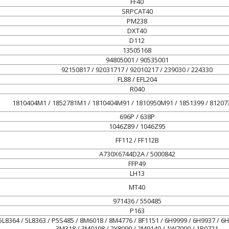
FF40
SRPCAT40
PM238
DXT40
D112
13505168
94805001 / 90535001
92150817 / 92031717 / 92010217 / 239030 / 224330
FL88 / EFL204
R040
1810404M1 / 1852781M1 / 1810404M91 / 1810950M91 / 1851399 / 812073
696P / 638P
1046Z89 / 1046Z95
FF112 / FF112B
A730X6744D2A / 5000842
FFP49
LH13
MT40
971436 / 550485
P163
 5L8364 / 5L8363 / P5S485 / 8M6018 / 8M4776 / 8F1151 / 6H9999 / 6H9937 / 6H
3M318 / 3M0198 / 2Y8099 / 2M9140 / 1W7000 / 1R0721