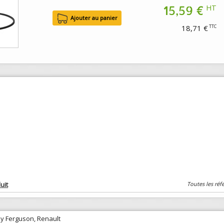
15,59 €
HT
18,71 €
TTC
uit
Toutes les réf
ey Ferguson, Renault