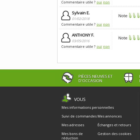
Commentaire utile ?
oui
non
Sylvain E.
Note
01/02/2018
Commentaire utile ?
oui
non
ANTHONY F.
Note
03/05/2016
Commentaire utile ?
oui
non
PIÈCES NEUVES ET
D'OCCASION
VOUS
Mes informations personnelles
Suivi de commandes
Mes annonces
Mes adresses
Échanges et retours
Mes bons de
Gestion des cookies
réduction