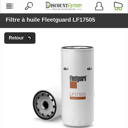
Filtre à huile Fleetguard LF17505
Retour