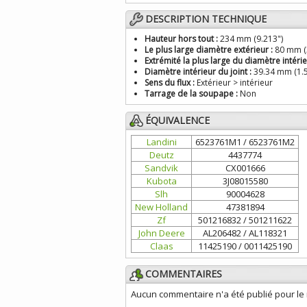
DESCRIPTION TECHNIQUE
Hauteur hors tout :
234 mm (9.213")
Le plus large diamètre extérieur :
80 mm (3
Extrémité la plus large du diamètre intérie
Diamètre intérieur du joint :
39.34 mm (1.5
Sens du flux :
Extérieur > intérieur
Tarrage de la soupape :
Non
ÉQUIVALENCE
Landini
6523761M1 / 6523761M2
Deutz
4437774
Sandvik
CX001666
Kubota
3J08015580
Slh
90004628
New Holland
47381894
Zf
501216832 / 501211622
John Deere
AL206482 / AL118321
Claas
11425190 / 0011425190
COMMENTAIRES
Aucun commentaire n'a été publié pour l