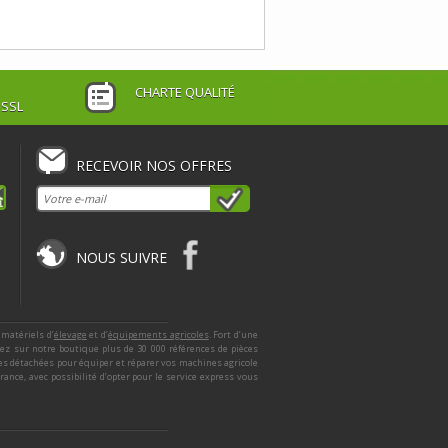
CHARTE QUALITÉ
 SSL
RECEVOIR NOS OFFRES
NOUS SUIVRE
 matériels d’
élevage
et d’
équipements agricoles
. Fort d’une
ez sur notre boutique plus de 30 000 références de pièces
ces détachées pour équiper et réparer vos machines agricole
nce, avec possibilité d’opter pour le service express vous