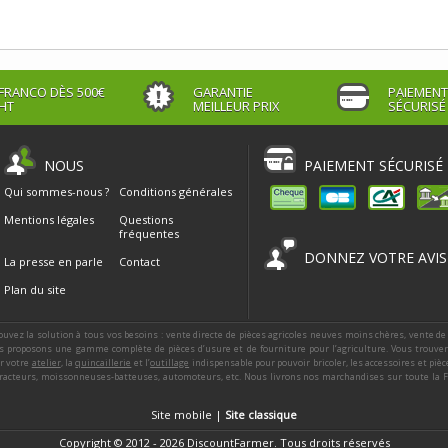
FRANCO DÈS 500€
GARANTIE
PAIEMENT
HT
MEILLEUR PRIX
SÉCURISÉ
NOUS
PAIEMENT SÉCURISÉ
Qui sommes-nous ?
Conditions générales
Mentions légales
Questions
fréquentes
DONNEZ VOTRE AVIS
La presse en parle
Contact
Plan du site
ouvez la solution à tous vos besoins : vente directe de pièces agricoles neuves moins chères, vente de
 proposons une gamme complète de pièces d’usure et de fourniture pour l’agriculture. Vous trouver
ur votre
atelier
, la
quincaillerie
et l’
outillage
indispensable pour pouvoir bricoler, les accessoires et piè
racteurs, moissonneuses-batteuses, automoteurs, etc. Nous livrons nos marchandises sur toute la Fra
Site mobile |
Site classique
Copyright © 2012 - 2026 DiscountFarmer. Tous droits réservés