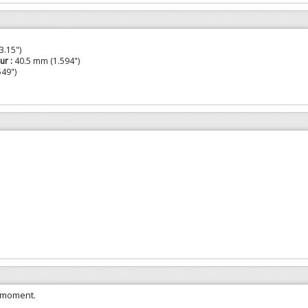
.15")
ur :
40.5 mm (1.594")
49")
e moment.