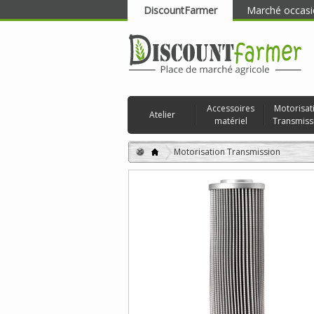
DiscountFarmer
Marché occasi
RECHERCHER
Accessoires
Motorisat
Atelier
matériel
Transmiss
Motorisation Transmission