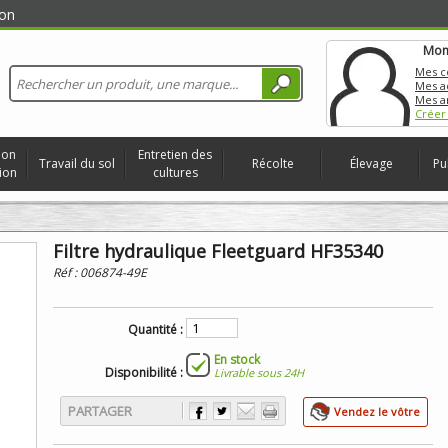
on
Mon
Mes 
Mes a
Mes a
Créer
ion
Entretien des
Travail du sol
Récolte
Élevage
Pu
ion
cultures
Filtre hydraulique Fleetguard HF35340
Réf :
006874-49E
Quantité :
En stock
Disponibilité :
Livrable sous 24H
PARTAGER
Vendez le vôtre