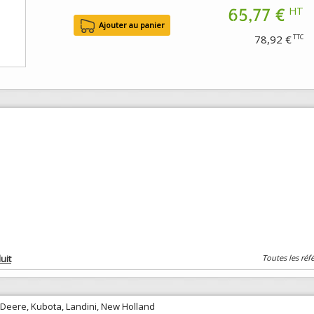
65,77 €
HT
78,92 €
TTC
uit
Toutes les réf
 Deere, Kubota, Landini, New Holland