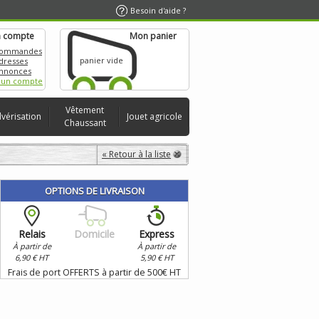
Besoin d'aide ?
 compte
Mon panier
commandes
panier vide
dresses
nnonces
 un compte
Vêtement
lvérisation
Jouet agricole
Chaussant
« Retour à la liste
OPTIONS DE LIVRAISON
Relais
Domicile
Express
À partir de
À partir de
6,90 € HT
5,90 € HT
Frais de port OFFERTS à partir de 500€ HT