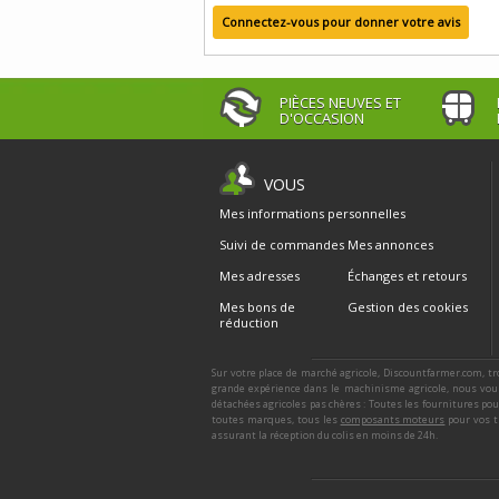
Connectez-vous pour donner votre avis
PIÈCES NEUVES ET
D'OCCASION
VOUS
Mes informations personnelles
Suivi de commandes
Mes annonces
Mes adresses
Échanges et retours
Mes bons de
Gestion des cookies
réduction
Sur votre place de marché agricole, Discountfarmer.com, tr
grande expérience dans le machinisme agricole, nous vous
détachées agricoles pas chères : Toutes les fournitures po
toutes marques, tous les
composants moteurs
pour vos t
assurant la réception du colis en moins de 24h.