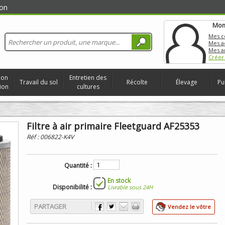
on
Mon
Mes 
Mes a
Mes a
Créer
ion
Entretien des
Travail du sol
Récolte
Élevage
Pu
ion
cultures
Filtre à air primaire Fleetguard AF25353
Réf :
006822-K4V
Quantité :
En stock
Disponibilité :
Livrable sous 24H
PARTAGER
Vendez le vôtre