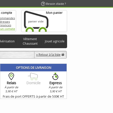
Besoin d'aide ?
 compte
Mon panier
commandes
panier vide
dresses
nnonces
 un compte
Vêtement
lvérisation
Jouet agricole
Chaussant
« Retour à la liste
OPTIONS DE LIVRAISON
Relais
Domicile
Express
À partir de
À partir de
5,90 € HT
5,90 € HT
Frais de port OFFERTS à partir de 500€ HT