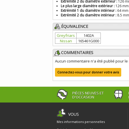
Extrémité 2 du diamètre extérieur :
126 mm
Le plus large diamètre extérieur :
126 mm 
Extrémité 1 du diamètre intérieur :
64 mm (
Extrémité 2 du diamètre intérieur :
8.5 mm 
ÉQUIVALENCE
Greyfriars
1402A
Nissan
165461G000
COMMENTAIRES
Aucun commentaire n'a été publié pour l
Connectez-vous pour donner votre avis
PIÈCES NEUVES ET
D'OCCASION
VOUS
Mes informations personnelles