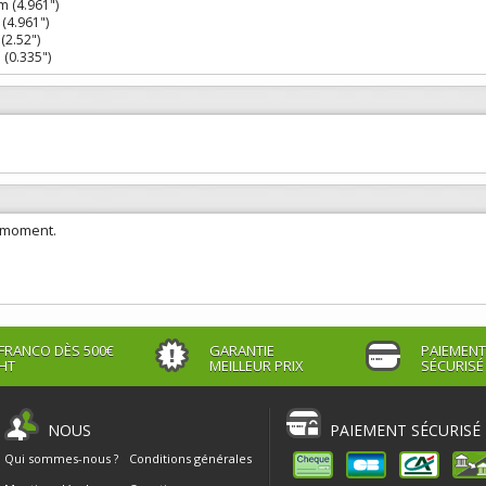
 (4.961")
(4.961")
2.52")
(0.335")
e moment.
FRANCO DÈS 500€
GARANTIE
PAIEMENT
HT
MEILLEUR PRIX
SÉCURISÉ
NOUS
PAIEMENT SÉCURISÉ
Qui sommes-nous ?
Conditions générales