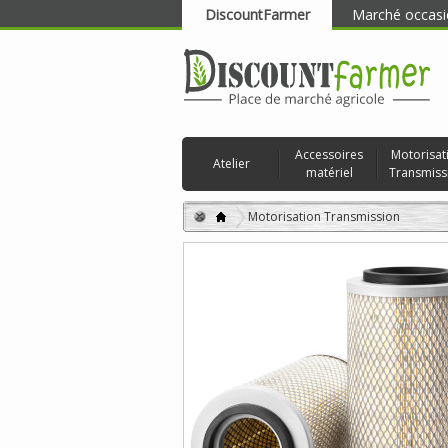
DiscountFarmer
Marché occasi
RECHERCHER
Accessoires
Motorisat
Atelier
matériel
Transmiss
Motorisation Transmission