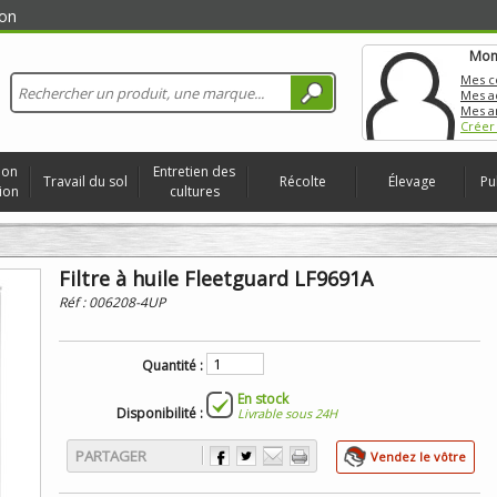
on
Mon
Mes 
Mes a
Mes a
Créer
ion
Entretien des
Travail du sol
Récolte
Élevage
Pu
ion
cultures
Filtre à huile Fleetguard LF9691A
Réf :
006208-4UP
Quantité :
En stock
Disponibilité :
Livrable sous 24H
PARTAGER
Vendez le vôtre