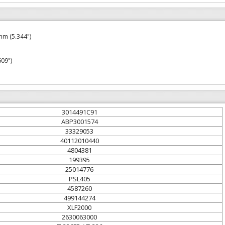
m (5.344")
09")
3014491C91
ABP3001574
33329053
40112010440
4804381
199395
25014776
PSL405
4587260
499144274
XLF2000
2630063000