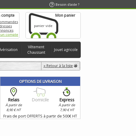
Besoin d'aide ?
 compte
Mon panier
commandes
panier vide
dresses
nnonces
 un compte
Vêtement
lvérisation
Jouet agricole
Chaussant
« Retour à la liste
OPTIONS DE LIVRAISON
Relais
Domicile
Express
À partir de
À partir de
8,90 € HT
7,90 € HT
Frais de port OFFERTS à partir de 500€ HT