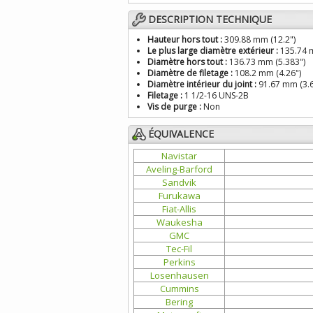
DESCRIPTION TECHNIQUE
Hauteur hors tout :
309.88 mm (12.2")
Le plus large diamètre extérieur :
135.74 m
Diamètre hors tout :
136.73 mm (5.383")
Diamètre de filetage :
108.2 mm (4.26")
Diamètre intérieur du joint :
91.67 mm (3.6
Filetage :
1 1/2-16 UNS-2B
Vis de purge :
Non
ÉQUIVALENCE
Navistar
Aveling-Barford
Sandvik
Furukawa
Fiat-Allis
Waukesha
GMC
Tec-Fil
Perkins
Losenhausen
Cummins
Bering