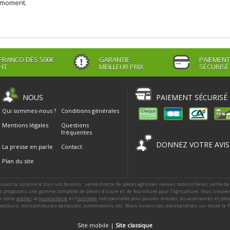
e moment.
FRANCO DÈS 500€
GARANTIE
PAIEMENT
HT
MEILLEUR PRIX
SÉCURISÉ
NOUS
PAIEMENT SÉCURISÉ
Qui sommes-nous ?
Conditions générales
Mentions légales
Questions
fréquentes
DONNEZ VOTRE AVIS
La presse en parle
Contact
Plan du site
ouvez la solution à tous vos besoins : vente directe de pièces agricoles neuves moins chères, vente de
 proposons une gamme complète de pièces d’usure et de fourniture pour l’agriculture. Vous trouver
ur votre
atelier
, la
quincaillerie
et l’
outillage
indispensable pour pouvoir bricoler, les accessoires et piè
racteurs, moissonneuses-batteuses, automoteurs, etc. Nous livrons nos marchandises sur toute la Fra
Site mobile |
Site classique