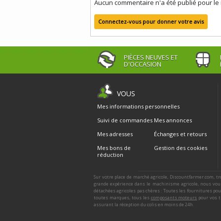
Aucun commentaire n'a été publié pour l
Connectez-vous pour donner votre avis
PIÈCES NEUVES ET
D'OCCASION
VOUS
Mes informations personnelles
Suivi de commandes
Mes annonces
Mes adresses
Échanges et retours
Mes bons de
Gestion des cookies
réduction
Sur votre place de marché agricole, Discountfarmer.com, tr
grande expérience dans le machinisme agricole, nous vous
détachées agricoles pas chères : Toutes les fournitures po
toutes marques, tous les
composants moteurs
pour vos t
assurant la réception du colis en moins de 24h.