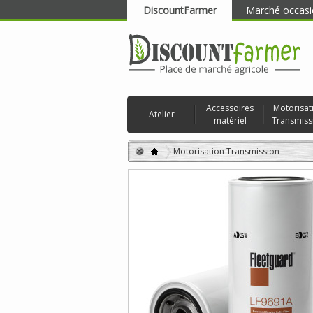
DiscountFarmer
Marché occasi
RECHERCHER
Accessoires
Motorisat
Atelier
matériel
Transmiss
Motorisation Transmission