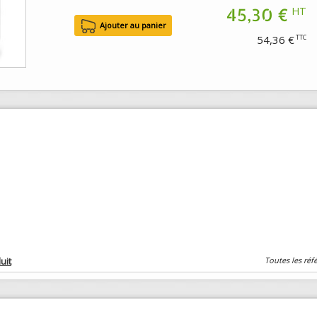
45,30 €
HT
54,36 €
TTC
uit
Toutes les réf