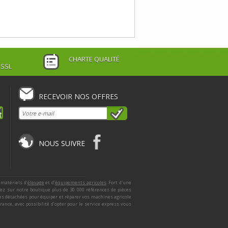
CHARTE QUALITÉ
 SSL
RECEVOIR NOS OFFRES
NOUS SUIVRE
 matériels d’
élevage
et d’
équipements agricoles
. Fort d’une
ez sur notre boutique plus de 30 000 références de pièces
ces détachées pour équiper et réparer vos machines agricole
nce, avec possibilité d’opter pour le service express vous