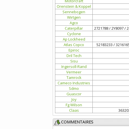
Motorcraft
Orenstein & Koppel
Sennebogen
Wirtgen
Agco
Caterpillar
2721788 / 2Y8097 / 
Cyclone
Ap Lockheed
Atlas Copco
52183233 / 321616
Epiroc
Dril Tech
Sisu
Ingersoll-Rand
Vermeer
Tamrock
Cameco Industries
Sdmo
Guascor
Joy
Fg Wilson
Claas
363203
COMMENTAIRES