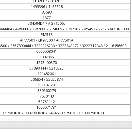
FL326FP / FL326
1499396 / 1455328
85693
1877
504594D1 / AG715065
2444484 / 4W6000 / 1W2660 / 2P4005 / 1R0716 / 7W5497 / 2752604 / 1R1808
PM518
AP77501 / LK97500 / AP77501A
5500 / 2657890444 / 3222326230 / 3222343172 / 3222317948 / 2116156600
6060008041
1002065
1273400370
57890444 / 5218323
121482001
506854 / 55055874
60034329
330560279
7650143
52763112
1000071731
0 / 7983030 / 0007983030 / 3414630 / 7983031 / 0007983031