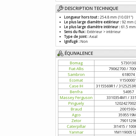
DESCRIPTION TECHNIQUE
Longueur hors tout :
254.8 mm (10.031")
Le plus large diamètre extérieur :
92 mm (
Le plus large diamètre intérieur :
61.5 mm 
Sens du flux :
Extérieur > intérieur
Type de joint :
Axial
Ignifugé :
Non
ÉQUIVALENCE
Bomag
5730130
Fiat-Allis
79062700 / 70
Sambron
618074
Ecomat
Y150000
Case IH
3115569R1 / 3125253R
Benfra
54957
Massey Ferguson
3310354M1 / 33
Pinguely
1202427002
Braud
2001593
Agco
3595519
Zetor
7901129
Caterpillar
3I1415 / 100
Yanmar
YM1190051