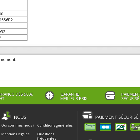
00
11556R2
9R2
2
e moment.
FRANCO DÈS 500€
GARANTIE
PAIEMENT
HT
MEILLEUR PRIX
SÉCURISÉ
NOUS
PAIEMENT SÉCURISÉ
Qui sommes-nous ?
Conditions générales
Mentions légales
Questions
fréquentes