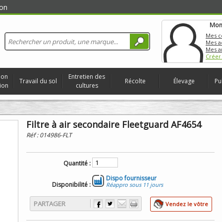
on
Mon
Mes 
Mes a
Mes a
Créer
ion
Entretien des
Travail du sol
Récolte
Élevage
Pu
ion
cultures
Filtre à air secondaire Fleetguard AF4654
Réf :
014986-FLT
Quantité :
Dispo fournisseur
Disponibilité :
Réappro sous 11 jours
PARTAGER
Vendez le vôtre