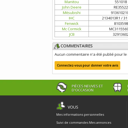
Manitou
551018
John Deere
RE35522
Mitsubishi
91361021
IHC
2134013R1 / 3
Fenwick
8103598
Mc Cormick
MC311556
JCB
3291360
COMMENTAIRES
Aucun commentaire n'a été publié pour l
Connectez-vous pour donner votre avis
PIÈCES NEUVES ET
D'OCCASION
VOUS
Mes informations personnelles
Suivi de commandes
Mes annonces