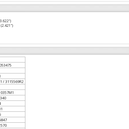
3.622")
(2.421")
0053475
1
1 / 3115569R2
10357M1
340
4
M1
6
6847
2570