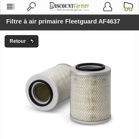
Filtre à air primaire Fleetguard AF4637
Retour