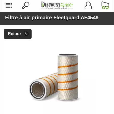
Filtre à air primaire Fleetguard AF4549
Retour