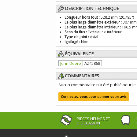
DESCRIPTION TECHNIQUE
Longueur hors tout :
528.2 mm (20.795")
Le plus large diamètre extérieur :
307 mm 
Le plus large diamètre intérieur :
196.5 mm
Sens du flux :
Extérieur > intérieur
Type de joint :
Axial
Ignifugé :
Non
ÉQUIVALENCE
John Deere
AZ45868
COMMENTAIRES
Aucun commentaire n'a été publié pour l
Connectez-vous pour donner votre avis
PIÈCES NEUVES ET
D'OCCASION