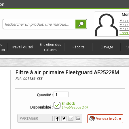
on
Mon
Mes 
Mes a
Mes a
Créer
ion
Entretien des
Travail du sol
Récolte
Élevage
Pu
ion
cultures
Filtre à air primaire Fleetguard AF25228M
Réf :
001136-YSS
Quantité :
En stock
Disponibilité :
Livrable sous 24H
PARTAGER
Vendez le vôtre