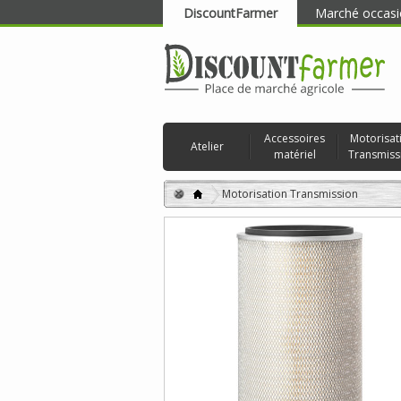
DiscountFarmer
Marché occasi
RECHERCHER
Accessoires
Motorisat
Atelier
matériel
Transmiss
Motorisation Transmission