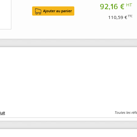
92,16 €
HT
110,59 €
TTC
uit
Toutes les réf