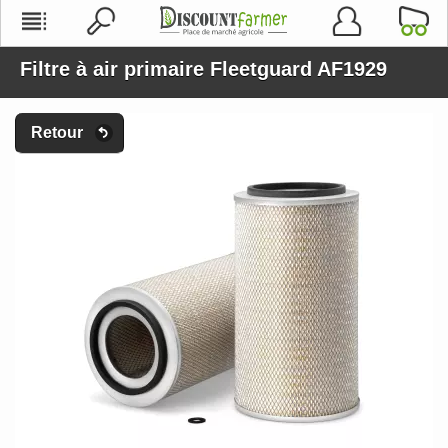
Filtre à air primaire Fleetguard AF1929
Retour