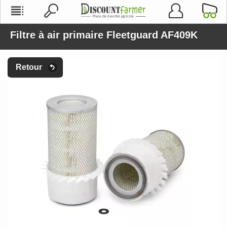
Filtre à air primaire Fleetguard AF409K
Retour