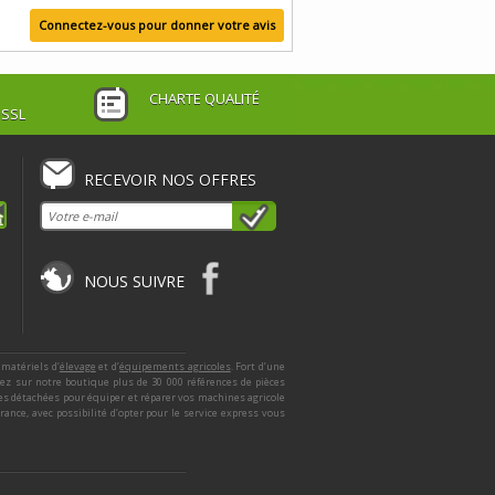
Connectez-vous pour donner votre avis
CHARTE QUALITÉ
 SSL
RECEVOIR NOS OFFRES
NOUS SUIVRE
 matériels d’
élevage
et d’
équipements agricoles
. Fort d’une
ez sur notre boutique plus de 30 000 références de pièces
ces détachées pour équiper et réparer vos machines agricole
nce, avec possibilité d’opter pour le service express vous