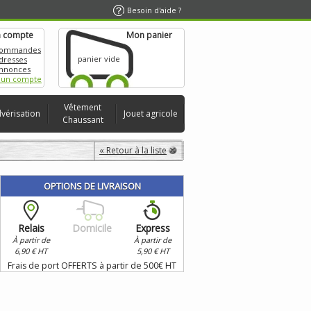
Besoin d'aide ?
 compte
Mon panier
commandes
panier vide
dresses
nnonces
 un compte
Vêtement
lvérisation
Jouet agricole
Chaussant
« Retour à la liste
OPTIONS DE LIVRAISON
Relais
Domicile
Express
À partir de
À partir de
6,90 € HT
5,90 € HT
Frais de port OFFERTS à partir de 500€ HT