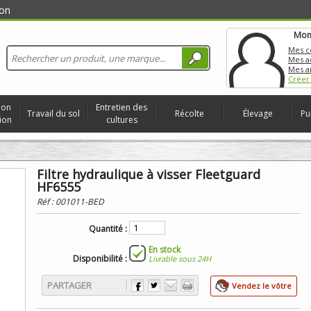
on
Mon
Mes 
Mes a
Mes a
Créer
ion
Entretien des
Travail du sol
Récolte
Élevage
Pu
ion
cultures
Filtre hydraulique à visser Fleetguard
HF6555
Réf :
001011-BED
Quantité :
En stock
Disponibilité :
Livrable sous 24H
PARTAGER
Vendez le vôtre