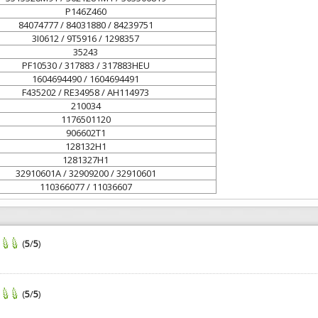
P146Z460
84074777 / 84031880 / 84239751
3I0612 / 9T5916 / 1298357
35243
PF10530 / 317883 / 317883HEU
1604694490 / 1604694491
F435202 / RE34958 / AH114973
210034
1176501120
906602T1
128132H1
1281327H1
32910601A / 32909200 / 32910601
110366077 / 11036607
(
5
/
5
)
(
5
/
5
)