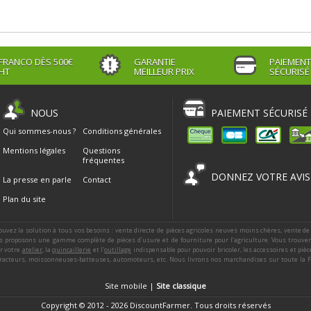
FRANCO DÈS 500€
GARANTIE
PAIEMENT
HT
MEILLEUR PRIX
SÉCURISÉ
NOUS
PAIEMENT SÉCURISÉ
Qui sommes-nous ?
Conditions générales
Mentions légales
Questions
fréquentes
DONNEZ VOTRE AVIS
La presse en parle
Contact
Plan du site
ouvez la solution à tous vos besoins : vente directe de pièces agricoles neuves moins chères, vente de
 proposons une gamme complète de pièces d’usure et de fourniture pour l’agriculture. Vous trouver
ur votre
atelier
, la
quincaillerie
et l’
outillage
indispensable pour pouvoir bricoler, les accessoires et piè
racteurs, moissonneuses-batteuses, automoteurs, etc. Nous livrons nos marchandises sur toute la Fra
Site mobile |
Site classique
Copyright © 2012 - 2026 DiscountFarmer. Tous droits réservés