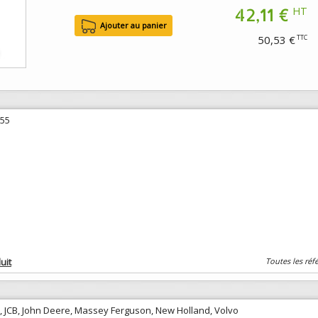
42,11 €
HT
50,53 €
TTC
555
uit
Toutes les réf
at, JCB, John Deere, Massey Ferguson, New Holland, Volvo