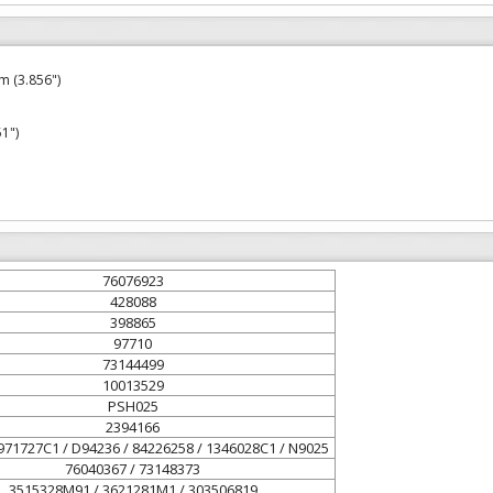
 (3.856")
1")
76076923
428088
398865
97710
73144499
10013529
PSH025
2394166
971727C1 / D94236 / 84226258 / 1346028C1 / N9025
76040367 / 73148373
3515328M91 / 3621281M1 / 303506819