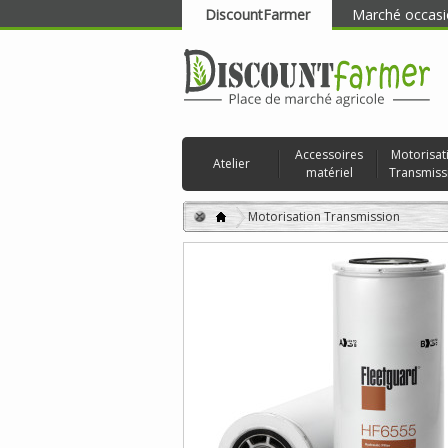
DiscountFarmer
Marché occasi
RECHERCHER
Accessoires
Motorisat
Atelier
matériel
Transmiss
Motorisation Transmission