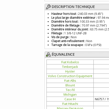
DESCRIPTION TECHNIQUE
Hauteur hors tout :
240.03 mm (9.45")
Le plus large diamètre extérieur :
97.94 mm
Diamètre hors tout :
100.33 mm (3.95")
Diamètre de filetage :
70.97 mm (2.794")
Diamètre intérieur du joint :
63.75 mm (2.5
Filetage :
1 3/8-12 UNF-2B
Vis de purge :
Non
Clapet anti-refoulement :
Non
Tarrage de la soupape :
0 kPa (0 PSI)
ÉQUIVALENCE
Fiat Kobelco
Timberjack
Hyster
Volvo Construction Equipment
Fiat-Allis
Blount
Tec-Fil
Michigan
Case IH
N6757 / 1
Fiat Hitachi
Massey Ferguson