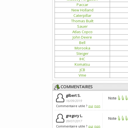
Paccar
New Holland
Caterpillar
Thomas Built
Sauer
Atlas Copco
John Deere
Bell
Morooka
Steiger
IHC
Komatsu
JCB
Vme
COMMENTAIRES
gilbert S.
Note
16/09/2019
Commentaire utile ?
oui
non
gregory L.
Note
09/07/2017
Commentaire utile ?
oui
non