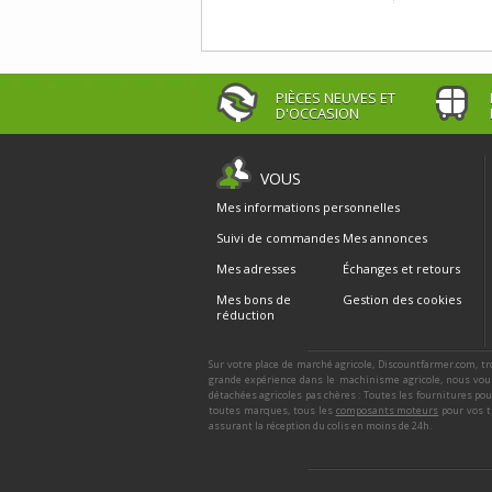
PIÈCES NEUVES ET
D'OCCASION
VOUS
Mes informations personnelles
Suivi de commandes
Mes annonces
Mes adresses
Échanges et retours
Mes bons de
Gestion des cookies
réduction
Sur votre place de marché agricole, Discountfarmer.com, tr
grande expérience dans le machinisme agricole, nous vous
détachées agricoles pas chères : Toutes les fournitures po
toutes marques, tous les
composants moteurs
pour vos t
assurant la réception du colis en moins de 24h.