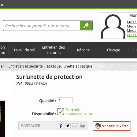
on
Mon
Mes 
Mes a
Mes a
Créer
ion
Entretien des
Travail du sol
Récolte
Élevage
Pu
ion
cultures
ier
Entretien et sécurité
Masque, lunette et casque
Surlunette de protection
Réf :
000379-YMH
Quantité :
En stock
Disponibilité :
Livrable sous 24H
PARTAGER
Vendez le vôtre