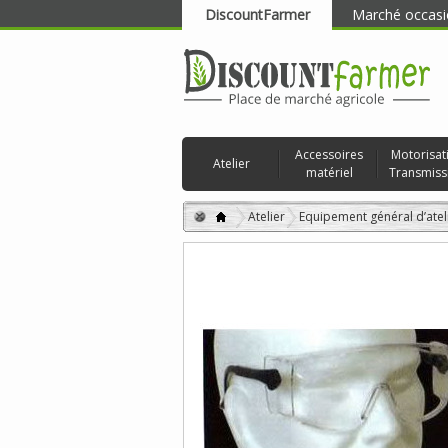
DiscountFarmer
Marché occasi
RECHERCHER
Accessoires
Motorisat
Atelier
matériel
Transmiss
Atelier
Equipement général d’atel