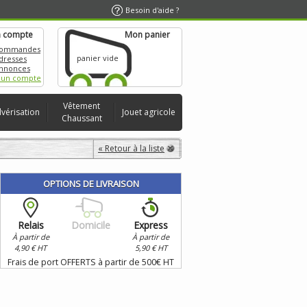
Besoin d'aide ?
 compte
Mon panier
commandes
panier vide
dresses
nnonces
 un compte
Vêtement
lvérisation
Jouet agricole
Chaussant
« Retour à la liste
OPTIONS DE LIVRAISON
Relais
Domicile
Express
À partir de
À partir de
4,90 € HT
5,90 € HT
Frais de port OFFERTS à partir de 500€ HT