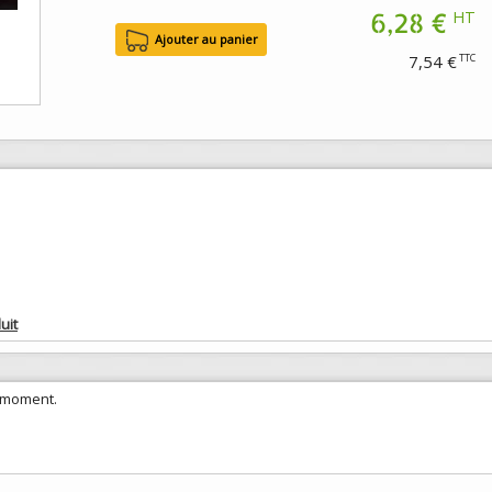
6,28 €
HT
7,54 €
TTC
uit
e moment.