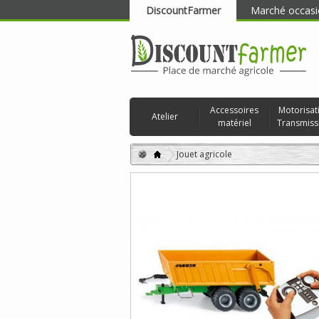
DiscountFarmer
Marché occasi
RECHERCHER
Accessoires
Motorisat
Atelier
matériel
Transmiss
Jouet agricole