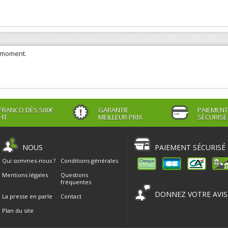
e moment.
FRANCO DÈS 500€
GARANTIE
PAIEMENT
HT
MEILLEUR PRIX
SÉCURISÉ
NOUS
PAIEMENT SÉCURISÉ
Qui sommes-nous ?
Conditions générales
Mentions légales
Questions
fréquentes
DONNEZ VOTRE AVIS
La presse en parle
Contact
Plan du site