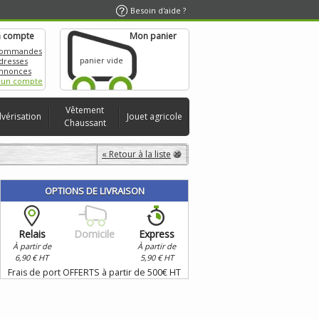
Besoin d'aide ?
 compte
Mon panier
commandes
panier vide
dresses
nnonces
 un compte
Vêtement
lvérisation
Jouet agricole
Chaussant
« Retour à la liste
OPTIONS DE LIVRAISON
Relais
Domicile
Express
À partir de
À partir de
6,90 € HT
5,90 € HT
Frais de port OFFERTS à partir de 500€ HT