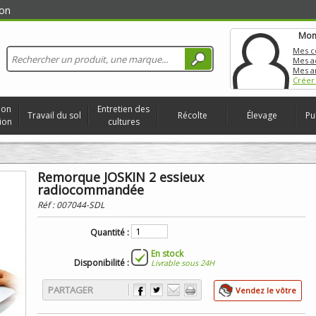
on
Mon
Mes 
Mes a
Mes a
Créer
ion
Entretien des
Travail du sol
Récolte
Élevage
Pu
ion
cultures
Remorque JOSKIN 2 essieux
radiocommandée
Réf :
007044-SDL
Quantité :
En stock
Disponibilité :
Livrable sous 24H
PARTAGER
Vendez le vôtre