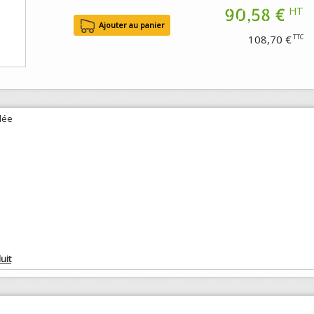
90,58 €
HT
108,70 €
TTC
dée
uit